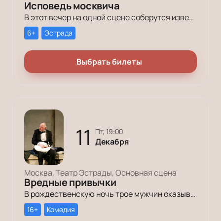
Исповедь москвича
В этот вечер на одной сцене соберутся известные артисты, чтобы вспомнить человека, который руководил столицей 18 лет и оставил неизгладимый след в ее истории.
6+
Эстрада
Выбрать билеты
11
пт, 19:00
Декабря
Москва, Театр Эстрады, Основная сцена
Вредные привычки
В рождественскую ночь трое мужчин оказываются в КПЗ за административные правонарушения. Один – за курение в неположенном месте, второй – за алкогольное опьянение, третий – за превышение скорости.
16+
Комедия