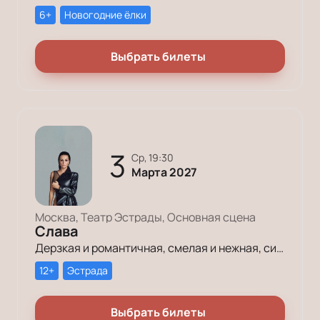
6+
Новогодние ёлки
Выбрать билеты
3
ср, 19:30
Марта 2027
Москва, Театр Эстрады, Основная сцена
Слава
Дерзкая и романтичная, смелая и нежная, сильная и женственная — такой знают Славу многочисленные поклонники её творчества и редкого голоса!
12+
Эстрада
Выбрать билеты