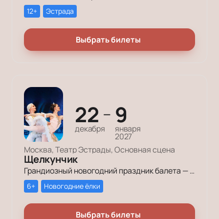
12+
Эстрада
Выбрать билеты
22
9
—
декабря
января
2027
Москва, Театр Эстрады, Основная сцена
Щелкунчик
Грандиозный новогодний праздник балета — на сцене «Щелкунчик» П. И. Чайковского в блистательном исполнении Санкт-Петербургского Классического Балета и Солистов Мариинского Театра!
6+
Новогодние ёлки
Выбрать билеты