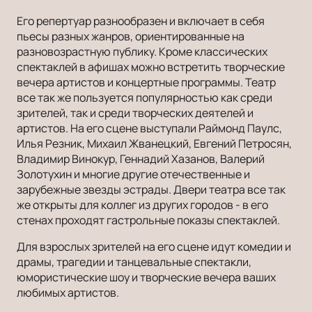
Его репертуар разнообразен и включает в себя
пьесы разных жанров, ориентированные на
разновозрастную публику. Кроме классических
спектаклей в афишах можно встретить творческие
вечера артистов и концертные программы. Театр
все так же пользуется популярностью как среди
зрителей, так и среди творческих деятелей и
артистов. На его сцене выступали Раймонд Паулс,
Илья Резник, Михаил Жванецкий, Евгений Петросян,
Владимир Винокур, Геннадий Хазанов, Валерий
Золотухин и многие другие отечественные и
зарубежные звезды эстрады. Двери театра все так
же открыты для коллег из других городов - в его
стенах проходят гастрольные показы спектаклей.
Для взрослых зрителей на его сцене идут комедии и
драмы, трагедии и танцевальные спектакли,
юмористические шоу и творческие вечера ваших
любимых артистов.