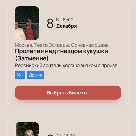
8
вт, 19:00
Декабря
Москва, Театр Эстрады, Основная сцена
Пролетая над гнездом кукушки
(Затмение)
Российский зритель хорошо знаком с произведением Кена Кизи «Пролетая над гнездом кукушки». История поменяла название (теперь оно звучит совсем кратко – «Затмение»), но сюжет по-прежнему будоражит умы зрителей.
16+
Драма
Выбрать билеты
ср, 19:00