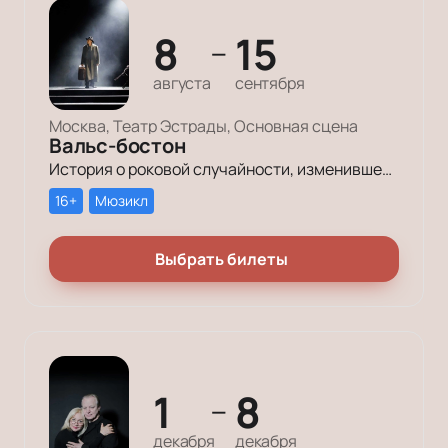
8
15
—
августа
сентября
Москва, Театр Эстрады, Основная сцена
Вальс-бостон
История о роковой случайности, изменившей жизнь, о любви, пронесенной через годы испытаний, и о прошлом, которое нельзя стереть, но можно переосмыслить.
16+
Мюзикл
Выбрать билеты
1
8
—
декабря
декабря