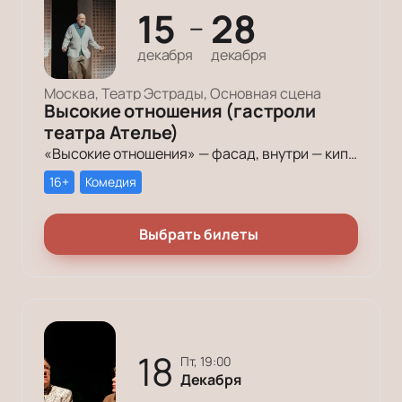
15
28
—
декабря
декабря
Москва, Театр Эстрады, Основная сцена
Высокие отношения (гастроли
театра Ателье)
«Высокие отношения» — фасад, внутри — кипящие страсти, язвительные комментарии, самобичующие наблюдения. Они не скажут всё вслух. Они подумают. А мы услышим их мысли — парадоксальные, обжигающие, смешные.
16+
Комедия
Выбрать билеты
18
пт, 19:00
Декабря