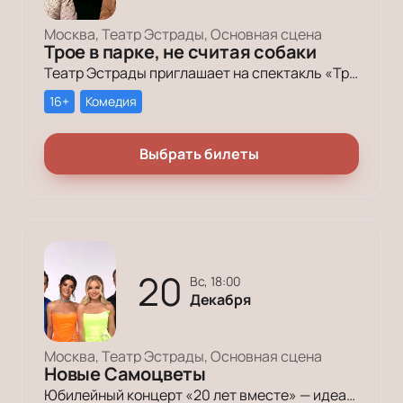
Москва, Театр Эстрады, Основная сцена
Трое в парке, не считая собаки
Театр Эстрады приглашает на спектакль «Трое в парке, не считая собаки» — историю о любви и мечтах. Откройте для себя яркие эмоции и неожиданные повороты судьбы в уютной атмосфере театра. Не упустите шанс насладиться оригинальной постановкой.
16+
Комедия
Выбрать билеты
20
вс, 18:00
Декабря
Москва, Театр Эстрады, Основная сцена
Новые Самоцветы
Юбилейный концерт «20 лет вместе» — идеальный способ настроиться на новогоднее настроение и подарить себе вечер качественной российской эстрады, проверенной временем.