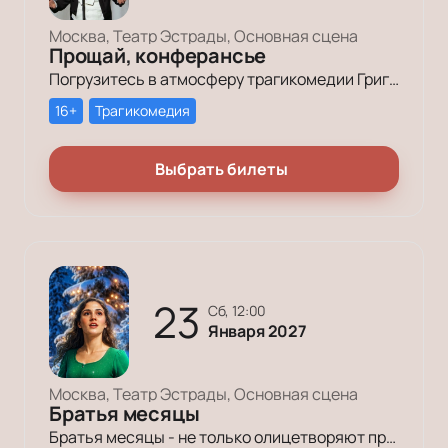
Москва, Театр Эстрады, Основная сцена
Прощай, конферансье
Погрузитесь в атмосферу трагикомедии Григория Горина «Прощай, конферансье» в Театре Эстрады. Откройте для себя мир, где юмор и грусть переплетаются, исследуя стойкость и оптимизм в сложные времена. Не упустите шанс стать частью этого события!
16+
Трагикомедия
Выбрать билеты
23
сб, 12:00
Января 2027
Москва, Театр Эстрады, Основная сцена
Братья месяцы
Братья месяцы - не только олицетворяют природу. Они - бережливые и заботливые хозяева и хранители леса. Главная героиня этой сказки- прекрасная дочь лесника Марта. Вместе со своими лесными друзьями она преодолевает много препятствий на своем пути.