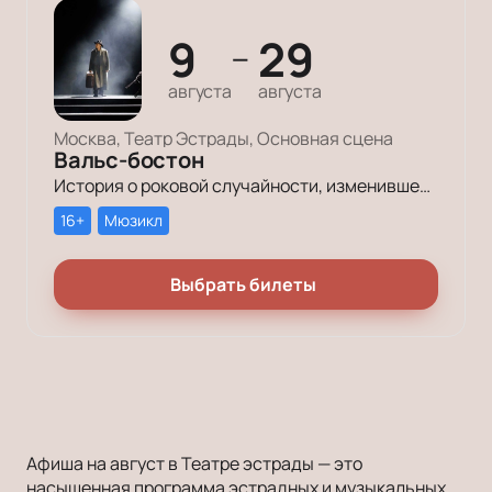
9
29
—
августа
августа
Москва, Театр Эстрады, Основная сцена
Вальс-бостон
История о роковой случайности, изменившей жизнь, о любви, пронесенной через годы испытаний, и о прошлом, которое нельзя стереть, но можно переосмыслить.
16+
Мюзикл
Выбрать билеты
Афиша на август в Театре эстрады — это
насыщенная программа эстрадных и музыкальных