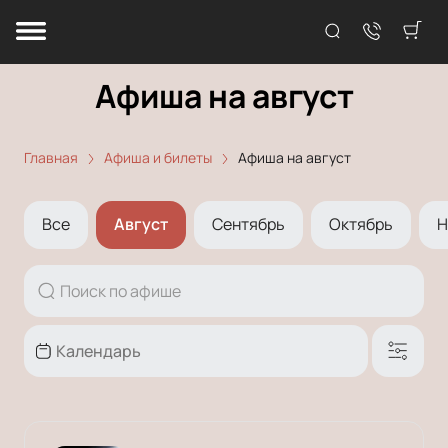
Афиша на август
Главная
Афиша и билеты
Афиша на август
Все
Август
Сентябрь
Октябрь
Н