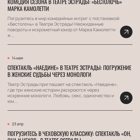
КОМЕДИЯ СЕЗОНА В ТЕАТРЕ ЭСТРАДЫ: «БЕСТОЛОЧЬ»
МАРКА КАМОЛЕТТИ
Погрузитесь в мир комедийных интриг с постановкой
«Бестолочь» в Театре Эстрады! Неожиданные
повороты и искрометный юмор от Марка Камолетти
ж...
14 мая
СПЕКТАКЛЬ «НАЕДИНЕ» В ТЕАТРЕ ЭСТРАДЫ: ПОГРУЖЕНИЕ
В ЖЕНСКИЕ СУДЬБЫ ЧЕРЕЗ МОНОЛОГИ
Театр Эстрады приглашает на спектакль «Наедине»,
где три женские истории раскроются через
искренние монологи. Любовь, секс, одиночество и
юм...
23 апр
ПОГРУЗИТЕСЬ В ЧЕХОВСКУЮ КЛАССИКУ: СПЕКТАКЛЬ «ОН,