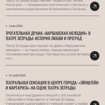
Театр Эстрады представляет «Адам и Ева. Жизнь
после рая» — танцевально-поэтический спектакль с
чемпионами мира Арсеном Агамаляном и Оксаной ...
2 дек 2025
ТРОГАТЕЛЬНАЯ ДРАМА «ВАРШАВСКАЯ МЕЛОДИЯ» В
ТЕАТРЕ ЭСТРАДЫ: ИСТОРИЯ ЛЮБВИ И ПРЕГРАД
Театр Эстрады приглашает на драму «Варшавская
мелодия» — историю любви, преодолевающей
послевоенные преграды. Насладитесь игрой актеров
и ат...
21 нояб 2025
ТЕАТРАЛЬНАЯ СЕНСАЦИЯ В ЦЕНТРЕ ГОРОДА: «ЭЙНШТЕЙН
И МАРГАРИТА» НА СЦЕНЕ ТЕАТРА ЭСТРАДЫ
Окунитесь в мир драмы и эмоций с постановкой
«Эйнштейн и Маргарита» в Театре Эстрады.
Уникальная сценография и глубокий сюжет о любви