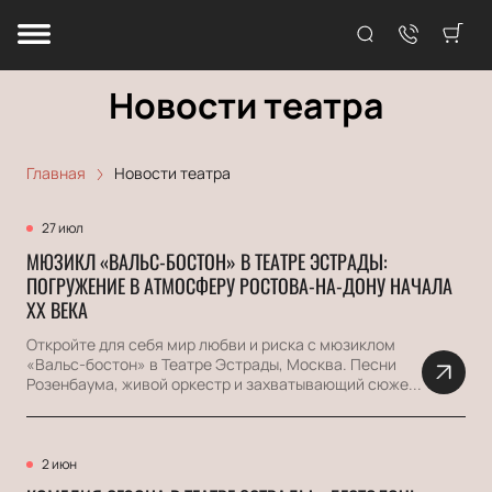
Новости театра
Главная
Новости театра
27 июл
МЮЗИКЛ «ВАЛЬС-БОСТОН» В ТЕАТРЕ ЭСТРАДЫ:
ПОГРУЖЕНИЕ В АТМОСФЕРУ РОСТОВА-НА-ДОНУ НАЧАЛА
ХХ ВЕКА
Откройте для себя мир любви и риска с мюзиклом
«Вальс-бостон» в Театре Эстрады, Москва. Песни
Розенбаума, живой оркестр и захватывающий сюже...
2 июн