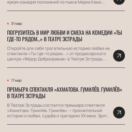
яркая комедия положений по пьесе Марка Камо...
31 мар
ПОГРУЗИТЕСЬ В МИР ЛЮБВИ И СМЕХА НА КОМЕДИИ «ТЫ
ГДЕ-ТО РЯДОМ...» В ТЕАТРЕ ЭСТРАДЫ
Откройте для себя трогательную историю любви на
спектакле «Ты где-то рядом...» от продюсерского
центра «Фёдор Добронравов» в Театре Эстрады....
17 мар
ПРЕМЬЕРА СПЕКТАКЛЯ «АХМАТОВА. ГУМИЛЁВ. ГУМИЛЁВ»
В ТЕАТРЕ ЭСТРАДЫ
В Театре Эстрады состоится премьера спектакля
«Ахматова. Гумилёв. Гумилёв» — пронзительной
истории о любви, судьбе и трагедиях ХХ века. Зрит...