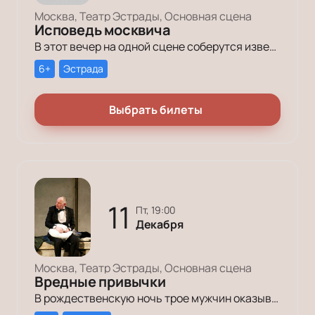
Москва, Театр Эстрады, Основная сцена
Исповедь москвича
В этот вечер на одной сцене соберутся известные артисты, чтобы вспомнить человека, который руководил столицей 18 лет и оставил неизгладимый след в ее истории.
6+
Эстрада
Выбрать билеты
11
пт, 19:00
Декабря
Москва, Театр Эстрады, Основная сцена
Вредные привычки
В рождественскую ночь трое мужчин оказываются в КПЗ за административные правонарушения. Один – за курение в неположенном месте, второй – за алкогольное опьянение, третий – за превышение скорости.