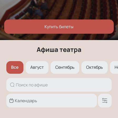
Купить билеты
Афиша театра
Все
Август
Сентябрь
Октябрь
Н