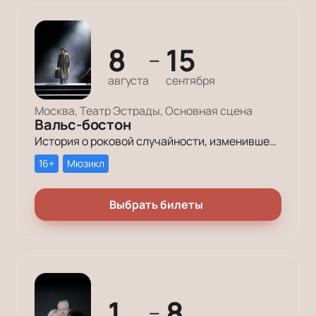
8
15
—
августа
сентября
Москва, Театр Эстрады, Основная сцена
Вальс-бостон
История о роковой случайности, изменившей жизнь, о любви, пронесенной через годы испытаний, и о прошлом, которое нельзя стереть, но можно переосмыслить.
16+
Мюзикл
Выбрать билеты
1
8
—