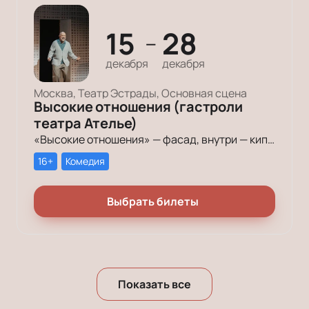
15
28
—
декабря
декабря
Москва, Театр Эстрады, Основная сцена
Высокие отношения (гастроли
театра Ателье)
«Высокие отношения» — фасад, внутри — кипящие страсти, язвительные комментарии, самобичующие наблюдения. Они не скажут всё вслух. Они подумают. А мы услышим их мысли — парадоксальные, обжигающие, смешные.
16+
Комедия
Выбрать билеты
Показать все