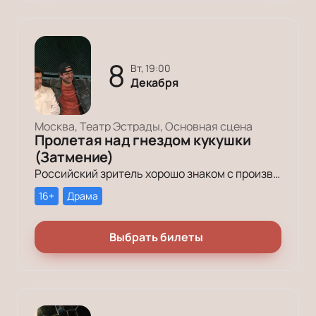
8
вт, 19:00
Декабря
Москва, Театр Эстрады, Основная сцена
Пролетая над гнездом кукушки
(Затмение)
Российский зритель хорошо знаком с произведением Кена Кизи «Пролетая над гнездом кукушки». История поменяла название (теперь оно звучит совсем кратко – «Затмение»), но сюжет по-прежнему будоражит умы зрителей.
16+
Драма
Выбрать билеты