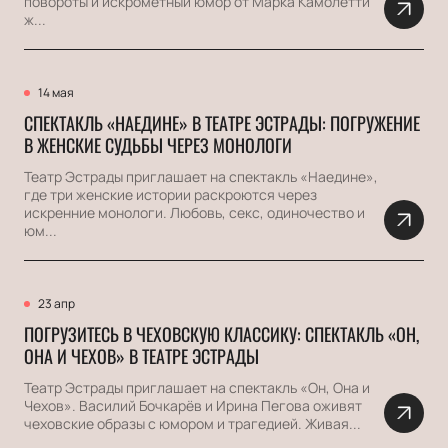
повороты и искрометный юмор от Марка Камолетти
ж...
14 мая
СПЕКТАКЛЬ «НАЕДИНЕ» В ТЕАТРЕ ЭСТРАДЫ: ПОГРУЖЕНИЕ
В ЖЕНСКИЕ СУДЬБЫ ЧЕРЕЗ МОНОЛОГИ
Театр Эстрады приглашает на спектакль «Наедине»,
где три женские истории раскроются через
искренние монологи. Любовь, секс, одиночество и
юм...
23 апр
ПОГРУЗИТЕСЬ В ЧЕХОВСКУЮ КЛАССИКУ: СПЕКТАКЛЬ «ОН,
ОНА И ЧЕХОВ» В ТЕАТРЕ ЭСТРАДЫ
Театр Эстрады приглашает на спектакль «Он, Она и
Чехов». Василий Бочкарёв и Ирина Пегова оживят
чеховские образы с юмором и трагедией. Живая...