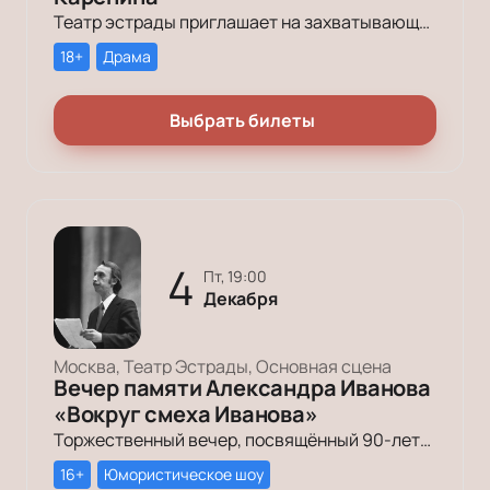
Театр эстрады приглашает на захватывающую постановку «Каренина» по Льву Толстому. Откройте для себя классическую историю любви и самоопределения в современном исполнении. Узнайте больше о спектакле и его уникальной сценографии.
18+
Драма
Выбрать билеты
4
пт, 19:00
Декабря
Москва, Театр Эстрады, Основная сцена
Вечер памяти Александра Иванова
«Вокруг смеха Иванова»
Торжественный вечер, посвящённый 90-летию со дня рождения легендарного поэта-пародиста, столпа советского юмора Александра Иванова.
16+
Юмористическое шоу