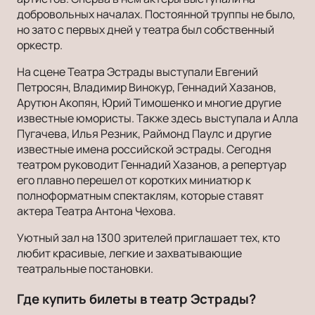
добровольных началах. Постоянной труппы не было,
но зато с первых дней у театра был собственный
оркестр.
На сцене Театра Эстрады выступали Евгений
Петросян, Владимир Винокур, Геннадий Хазанов,
Арутюн Акопян, Юрий Тимошенко и многие другие
известные юмористы. Также здесь выступала и Алла
Пугачева, Илья Резник, Раймонд Паулс и другие
известные имена российской эстрады. Сегодня
театром руководит Геннадий Хазанов, а репертуар
его плавно перешел от коротких миниатюр к
полноформатным спектаклям, которые ставят
актера Театра Антона Чехова.
Уютный зал на 1300 зрителей приглашает тех, кто
любит красивые, легкие и захватывающие
театральные постановки.
Где купить билеты в театр Эстрады?