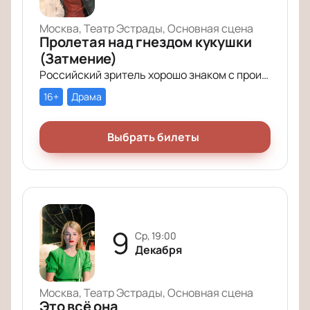
Москва, Театр Эстрады, Основная сцена
Пролетая над гнездом кукушки
(Затмение)
Российский зритель хорошо знаком с произведением Кена Кизи «Пролетая над гнездом кукушки». История поменяла название (теперь оно звучит совсем кратко – «Затмение»), но сюжет по-прежнему будоражит умы зрителей.
16+
Драма
Выбрать билеты
9
ср, 19:00
Декабря
Москва, Театр Эстрады, Основная сцена
Это всё она