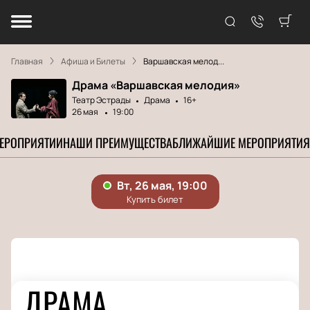
Главная
Афиша и Билеты
Варшавская мелод...
Драма «Варшавская мелодия»
Театр Эстрады
Драма
16+
26 мая
19:00
МЕРОПРИЯТИИ
НАШИ ПРЕИМУЩЕСТВА
БЛИЖАЙШИЕ МЕРОПРИЯТИЯ
ДРАМА