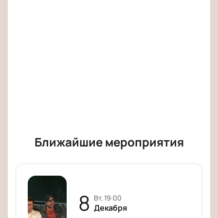
обращайтесь по контактам сайта.
Корпоративным клиентам
Для компаний действуют специальные условия
бронирования билетов на спектакль. Можно
организовать групповое посещение для
сотрудников или партнеров с учетом ваших
пожеланий. Подробности уточняйте у менеджеров
по контактам сайта.
Обратите внимание, возможна смена актёрского
Ближайшие мероприятия
состава.
Режиссёр:
Сергей Сотников.
Актёрский состав:
Антон Васильев, Марина
Александрова.
8
вт, 19:00
Декабря