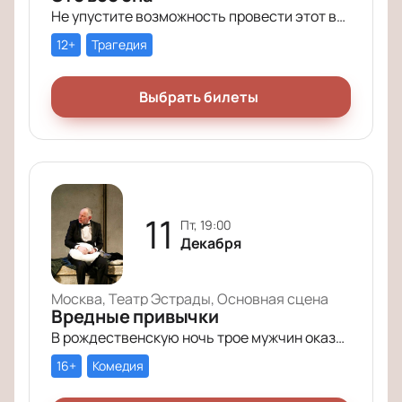
Не упустите возможность провести этот вечер в компании героев постановки «Это всё она»!
12+
Трагедия
Выбрать билеты
11
пт, 19:00
Декабря
Москва, Театр Эстрады, Основная сцена
Вредные привычки
В рождественскую ночь трое мужчин оказываются в КПЗ за административные правонарушения. Один – за курение в неположенном месте, второй – за алкогольное опьянение, третий – за превышение скорости.
16+
Комедия