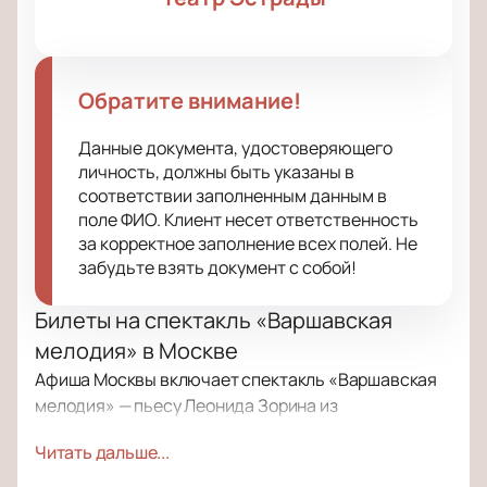
Обратите внимание!
Данные документа, удостоверяющего
личность, должны быть указаны в
соответствии заполненным данным в
поле ФИО. Клиент несет ответственность
за корректное заполнение всех полей. Не
забудьте взять документ с собой!
Билеты на спектакль «Варшавская
мелодия» в Москве
Афиша Москвы включает спектакль «Варшавская
мелодия» — пьесу Леонида Зорина из
классического репертуара российских театров.
Читать дальше...
Премьера прошла в середине прошлого века.
Узнать время начала и выбрать места можно на