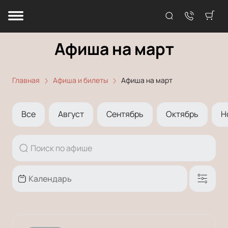
Афиша на март
Главная
Афиша и билеты
Афиша на март
Все
Август
Сентябрь
Октябрь
Н