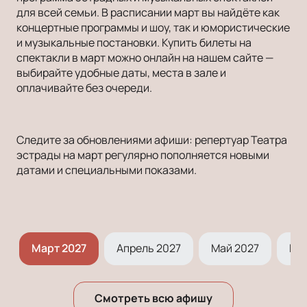
для всей семьи. В расписании март вы найдёте как
концертные программы и шоу, так и юмористические
и музыкальные постановки. Купить билеты на
спектакли в март можно онлайн на нашем сайте —
выбирайте удобные даты, места в зале и
оплачивайте без очереди.
Следите за обновлениями афиши: репертуар Театра
эстрады на март регулярно пополняется новыми
датами и специальными показами.
7
Март 2027
Апрель 2027
Май 2027
Ию
Смотреть всю афишу