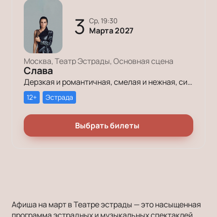
3
ср, 19:30
Марта 2027
Москва, Театр Эстрады, Основная сцена
Слава
Дерзкая и романтичная, смелая и нежная, сильная и женственная — такой знают Славу многочисленные поклонники её творчества и редкого голоса!
12+
Эстрада
Выбрать билеты
Афиша на март в Театре эстрады — это насыщенная
программа эстрадных и музыкальных спектаклей