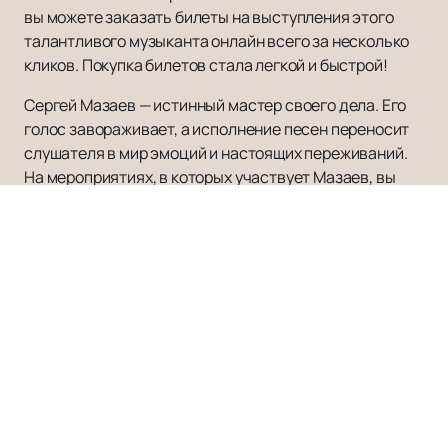
вы можете заказать билеты на выступления этого
талантливого музыканта онлайн всего за несколько
кликов. Покупка билетов стала легкой и быстрой!
Сергей Мазаев — истинный мастер своего дела. Его
голос завораживает, а исполнение песен переносит
слушателя в мир эмоций и настоящих переживаний.
На мероприятиях, в которых участвует Мазаев, вы
сможете ощутить глубокую искренность его музыки и
оценить его профессионализм. Расписание и афишу
предстоящих концертов Сергея Мазаева вы сможете
найти на нашем сайте.
Не упустите возможность прикоснуться к истинному
искусству и насладиться музыкой Сергея Мазаева.
Заказывайте билеты
на нашем сайте и окунитесь в
мир его выступлений. Будьте в курсе всех новостей и
событий вокруг Сергея Мазаева — заказывайте
билеты прямо сейчас!