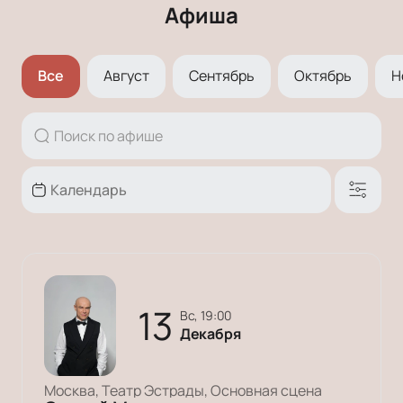
Афиша
Все
Август
Сентябрь
Октябрь
Н
13
вс, 19:00
Декабря
Москва, Театр Эстрады, Основная сцена