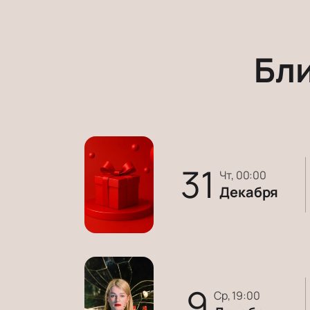
Бл
31
чт, 00:00
Декабря
9
ср, 19:00