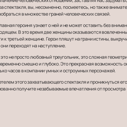
лачение человеческих отношений, заставляя нас задуматься
а спектакля, вы, несомненно, посмеетесь, но также внимат
зобраться в множестве граней человеческих связей.
авная героиня узнает о ней и не может оставить без внимани
ходящем. В это время две женщины оказываются вовлеченн
ти к третьей женщине. Герои пляшут на грани истины, выкру
 они переходят на наступление.
это не просто любовный треугольник, это сложная геометри
временно смешно и глубоко. Это прекрасная возможность о
лько часов в компании умных и остроумных персонажей.
етелем этого захватывающего спектакля и проникнуться ег
рованно получите незабываемые впечатления от просмотра