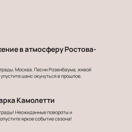
жение в атмосферу Ростова-
трады, Москва. Песни Розенбаума, живой
упустите шанс окунуться в прошлое.
Марка Камолетти
страды! Неожиданные повороты и
опустите яркое событие сезона!