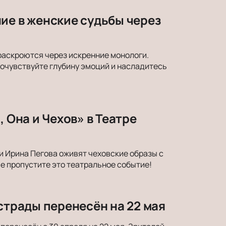
ие в женские судьбы через
раскроются через искренние монологи.
Почувствуйте глубину эмоций и насладитесь
 Она и Чехов» в Театре
и Ирина Пегова оживят чеховские образы с
е пропустите это театральное событие!
страды перенесён на 22 мая