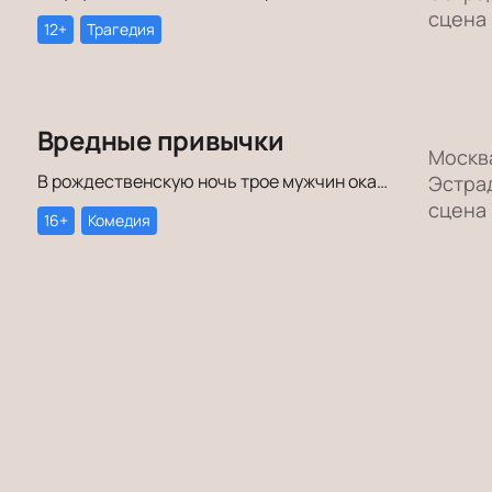
сцена
12+
Трагедия
Вредные привычки
Москв
В рождественскую ночь трое мужчин оказываются в КПЗ за административные правонарушения. Один – за курение в неположенном месте, второй – за алкогольное опьянение, третий – за превышение скорости.
Эстра
сцена
16+
Комедия