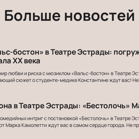
Больше новостей
ьс-бостон» в Театре Эстрады: погру
ала ХХ века
мир любви и риска с мюзиклом «Вальс-бостон» в Театре Эс
ающий сюжет о студенте-медике Константине ждут вас! Не 
она в Театре Эстрады: «Бестолочь» 
комедийных интриг с постановкой «Бестолочь» в Театре Э
т Марка Камолетти ждут вас в самом сердце города. Не пр