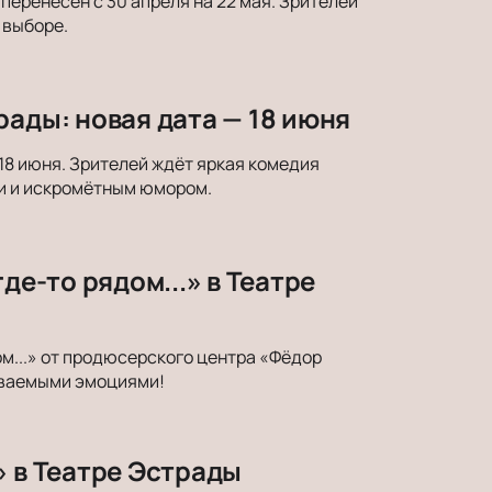
еренесён с 30 апреля на 22 мая. Зрителей
 выборе.
рады: новая дата — 18 июня
18 июня. Зрителей ждёт яркая комедия
и и искромётным юмором.
де-то рядом...» в Театре
м...» от продюсерского центра «Фёдор
ываемыми эмоциями!
» в Театре Эстрады