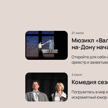
27 июля
Мюзикл «Вал
на-Дону нач
Откройте для себя 
оркестр и захватыв
2 июня
Комедия сез
Погрузитесь в мир 
искрометный юмор о