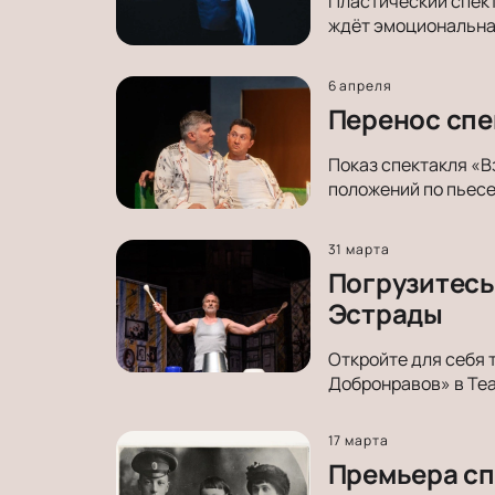
Пластический спект
ждёт эмоциональная
6 апреля
Перенос спе
Показ спектакля «В
положений по пьес
31 марта
Погрузитесь 
Эстрады
Откройте для себя 
Добронравов» в Те
17 марта
Премьера сп