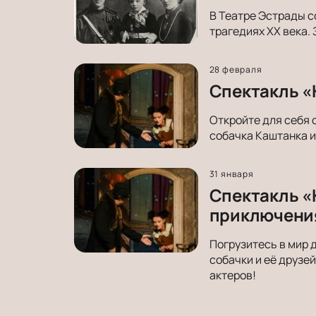
В Театре Эстрады с
трагедиях ХХ века.
28 февраля
Спектакль «
Откройте для себя 
собачка Каштанка и
31 января
Спектакль «
приключени
Погрузитесь в мир 
собачки и её друзе
актеров!