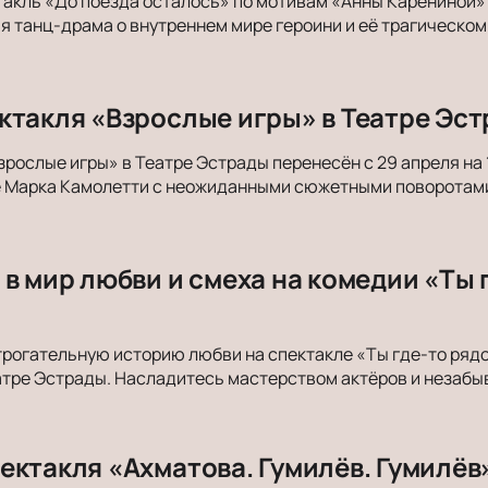
акль «До поезда осталось» по мотивам «Анны Карениной» п
 танц-драма о внутреннем мире героини и её трагическом
ктакля «Взрослые игры» в Театре Эст
зрослые игры» в Театре Эстрады перенесён с 29 апреля на 
е Марка Камолетти с неожиданными сюжетными поворотам
в мир любви и смеха на комедии «Ты г
трогательную историю любви на спектакле «Ты где-то рядо
атре Эстрады. Насладитесь мастерством актёров и незаб
ектакля «Ахматова. Гумилёв. Гумилёв