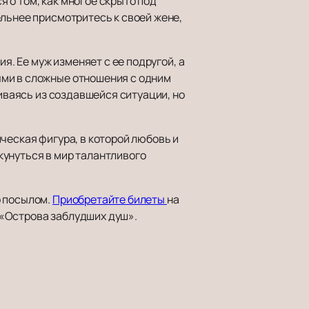
 о том, как многое скрыто под
ельнее присмотритесь к своей жене,
я. Ее муж изменяет с ее подругой, а
ыми в сложные отношения с одним
чиваясь из создавшейся ситуации, но
ческая фигура, в которой любовь и
кунуться в мир талантливого
о посылом.
Приобретайте билеты
на
 «Острова заблудших душ».