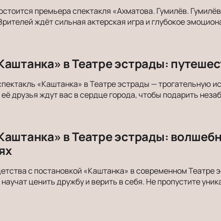
остоится премьера спектакля «Ахматова. Гумилёв. Гумилёв
 Зрителей ждёт сильная актерская игра и глубокое эмоцио
Каштанка» в Театре эстрады: путешес
спектакль «Каштанка» в Театре эстрады — трогательную и
 её друзья ждут вас в сердце города, чтобы подарить нез
Каштанка» в Театре эстрады: волшебн
ях
детства с постановкой «Каштанка» в современном Театре
й научат ценить дружбу и верить в себя. Не пропустите ун