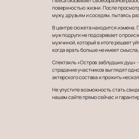
Пьеса оказывает своеобразное разоб
поверхностью жизни. После просмотр
мужу, друзьям и соседям, пытаясь ра
В центре сюжета находится измена. Гл
муж подруги не подозревает о проис
мужчиной, который в итоге решает уй
когда врать больше не имеет смысла,
Спектакль «Остров заблудших душ» - 
страдание участников выглядят одно
актерского состава и прожить неско
Не упустите возможность стать свид
нашем сайте прямо сейчас и гаранти