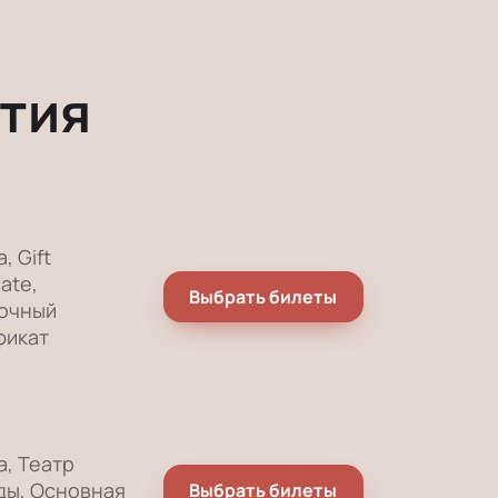
тия
, Gift
cate,
Выбрать билеты
очный
фикат
а, Театр
ды, Основная
Выбрать билеты