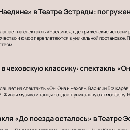
Наедине» в Театре Эстрады: погружен
лашает на спектакль «Наедине», где три женские истории 
очество и юмор переплетаются в уникальной постановке. 
ством!
в чеховскую классику: спектакль «Он,
лашает на спектакль «Он, Она и Чехов». Василий Бочкарёв 
. Живая музыка и танцы создают уникальную атмосферу. Н
акля «До поезда осталось» в Театре Э