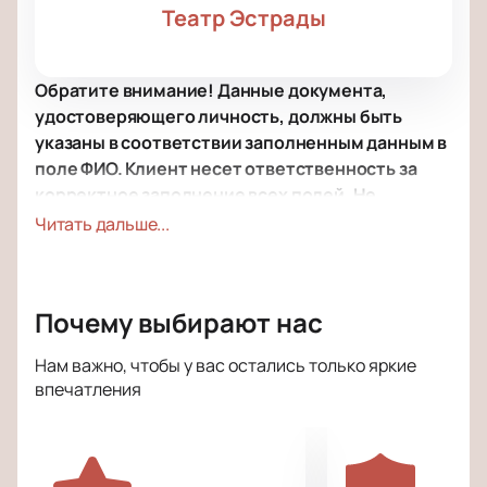
Театр Эстрады
Обратите внимание! Данные документа,
удостоверяющего личность, должны быть
указаны в соответствии заполненным данным в
поле ФИО. Клиент несет ответственность за
корректное заполнение всех полей. Не
забудьте взять документ с собой!
Читать дальше...
Билеты на спектакль «Волшебная
лампа Аладдина» в Москве
Почему выбирают нас
Театр эстрады представляет новую постановку по
мотивам восточных легенд. Спектакль пройдет по
Нам важно, чтобы у вас остались только яркие
впечатления
адресу: Москва, Берсеневская набережная, дом
20/2. Показы рассчитаны на семейную аудиторию.
Купить билеты на спектакль «Волшебная лампа
Аладдина»
можно уже сегодня.