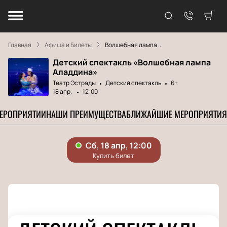
Главная
Афиша и Билеты
Волшебная лампа ...
Детский спектакль «Волшебная лампа
Аладдина»
Театр Эстрады
Детский спектакль
6+
18 апр.
12:00
МЕРОПРИЯТИИ
НАШИ ПРЕИМУЩЕСТВА
БЛИЖАЙШИЕ МЕРОПРИЯТИЯ