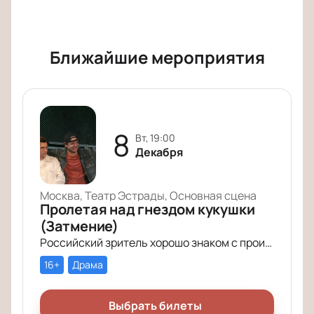
расписание, схема зала, стоимость мест и
информация о продолжительности спектакля.
Уточните время начала, чтобы спланировать визит.
Ближайшие мероприятия
Обратите внимание, возможна смена актёрского
состава.
Режиссёр:
Валерия Данилова.
8
вт, 19:00
Декабря
Москва, Театр Эстрады, Основная сцена
Пролетая над гнездом кукушки
(Затмение)
Российский зритель хорошо знаком с произведением Кена Кизи «Пролетая над гнездом кукушки». История поменяла название (теперь оно звучит совсем кратко – «Затмение»), но сюжет по-прежнему будоражит умы зрителей.
16+
Драма
Выбрать билеты