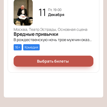
11
пт, 19:00
Декабря
Москва, Театр Эстрады, Основная сцена
Вредные привычки
В рождественскую ночь трое мужчин оказываются в КПЗ за административные правонарушения. Один – за курение в неположенном месте, второй – за алкогольное опьянение, третий – за превышение скорости.
16+
Комедия
Выбрать билеты