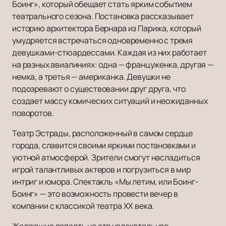
Боинг», который обещает стать ярким событием
театрального сезона. Постановка рассказывает
историю архитектора Бернара из Парижа, который
умудряется встречаться одновременно с тремя
девушками-стюардессами. Каждая из них работает
на разных авиалиниях: одна — француженка, другая —
немка, а третья — американка. Девушки не
подозревают о существовании друг друга, что
создает массу комических ситуаций и неожиданных
поворотов.
Театр Эстрады, расположенный в самом сердце
города, славится своими яркими постановками и
уютной атмосферой. Зрители смогут насладиться
игрой талантливых актеров и погрузиться в мир
интриг и юмора. Спектакль «Мы летим, или Боинг-
Боинг» — это возможность провести вечер в
компании с классикой театра XX века.