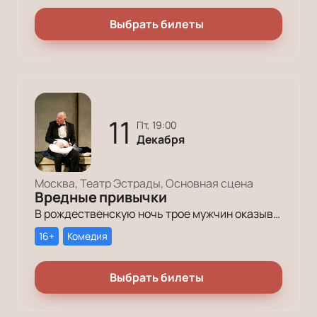
Выбрать билеты
11
пт, 19:00
Декабря
Москва, Театр Эстрады, Основная сцена
Вредные привычки
В рождественскую ночь трое мужчин оказываются в КПЗ за административные правонарушения. Один – за курение в неположенном месте, второй – за алкогольное опьянение, третий – за превышение скорости.
16+
Комедия
Выбрать билеты