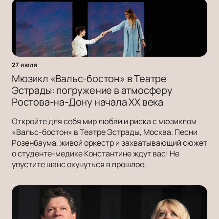
27 июля
Мюзикл «Вальс-бостон» в Театре
Эстрады: погружение в атмосферу
Ростова-на-Дону начала ХХ века
Откройте для себя мир любви и риска с мюзиклом
«Вальс-бостон» в Театре Эстрады, Москва. Песни
Розенбаума, живой оркестр и захватывающий сюжет
о студенте-медике Константине ждут вас! Не
упустите шанс окунуться в прошлое.