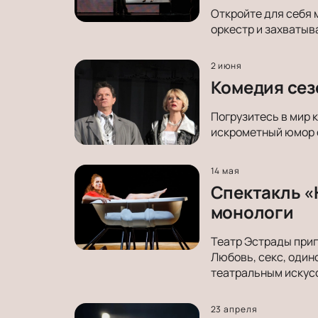
Откройте для себя 
оркестр и захватыв
2 июня
Комедия сез
Погрузитесь в мир 
искрометный юмор о
14 мая
Спектакль «
монологи
Театр Эстрады приг
Любовь, секс, один
театральным искус
23 апреля