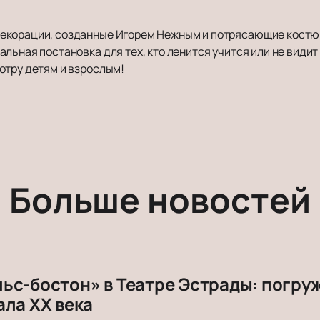
екорации, созданные Игорем Нежным и потрясающие костю
льная постановка для тех, кто ленится учится или не видит 
отру детям и взрослым!
Больше новостей
ьс-бостон» в Театре Эстрады: погру
ала ХХ века