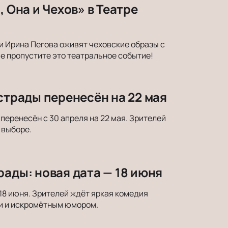
 Она и Чехов» в Театре
и Ирина Пегова оживят чеховские образы с
е пропустите это театральное событие!
страды перенесён на 22 мая
еренесён с 30 апреля на 22 мая. Зрителей
 выборе.
рады: новая дата — 18 июня
18 июня. Зрителей ждёт яркая комедия
и и искромётным юмором.