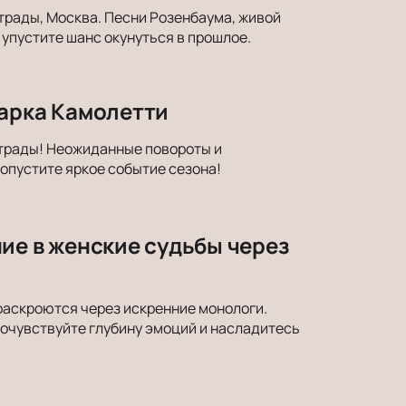
трады, Москва. Песни Розенбаума, живой
упустите шанс окунуться в прошлое.
Марка Камолетти
страды! Неожиданные повороты и
опустите яркое событие сезона!
ие в женские судьбы через
раскроются через искренние монологи.
Почувствуйте глубину эмоций и насладитесь