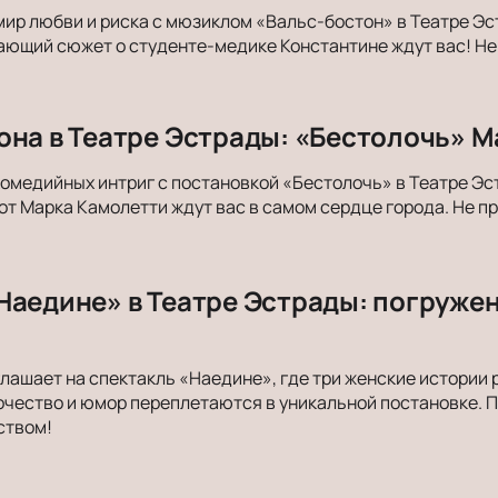
мир любви и риска с мюзиклом «Вальс-бостон» в Театре Эс
ающий сюжет о студенте-медике Константине ждут вас! Не 
она в Театре Эстрады: «Бестолочь» 
комедийных интриг с постановкой «Бестолочь» в Театре Э
т Марка Камолетти ждут вас в самом сердце города. Не пр
Наедине» в Театре Эстрады: погружен
лашает на спектакль «Наедине», где три женские истории 
очество и юмор переплетаются в уникальной постановке. 
ством!