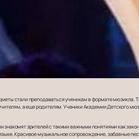
дметы стали преподаваться ученикам в формате мюзикла. 
 учителям, а еще родителям. Ученики Академии Детского мю
и знакомят зрителей с такими важными понятиями как закон
языке. Красивое музыкальное сопровождение, забавные пес