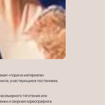
Такая «подача материала»
зикла, участвующие в постановке,
 всемирного тяготения или
енки и озорная хореография в