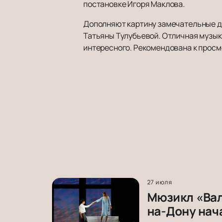
постановке Игоря Маклова.
Дополняют картину замечательные д
Татьяны Тулубьевой. Отличная музыка
интересного. Рекомендована к просм
27 июля
Мюзикл «Вал
на-Дону нач