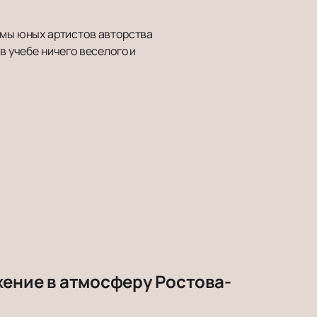
мы юных артистов авторства
в учебе ничего веселого и
жение в атмосферу Ростова-