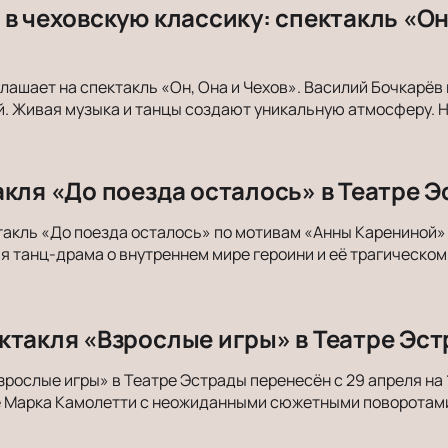
в чеховскую классику: спектакль «Он,
лашает на спектакль «Он, Она и Чехов». Василий Бочкарёв 
. Живая музыка и танцы создают уникальную атмосферу. Н
акля «До поезда осталось» в Театре Э
акль «До поезда осталось» по мотивам «Анны Карениной» п
 танц-драма о внутреннем мире героини и её трагическом
ктакля «Взрослые игры» в Театре Эст
зрослые игры» в Театре Эстрады перенесён с 29 апреля на 
е Марка Камолетти с неожиданными сюжетными поворотам