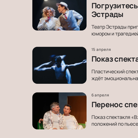
Погрузитесь 
Эстрады
Театр Эстрады приг
юмором и трагедией
15 апреля
Показ спект
Пластический спект
ждёт эмоциональная
6 апреля
Перенос спе
Показ спектакля «В
положений по пьес