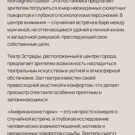
Montagnes russes». Эта постановка предлагает
зрителям погрузиться в мир неожиданных сюжетных
поворотов и глубокого психологизма персонажей. В
центре внимания — случайная встреча в баре между
мужчиной, не отличающимся удачей в личной жизни,
и загадочной девушкой, преследующей свои
собственные цели.
Театр Эстрады, расположенный в центре города,
предлагает зрителям возможность насладиться
театральным искусством в уютной и атмосферной
обстановке. Зал театра известен своей
превосходной акустикой и комфортом, что делает
просмотр спектакля особенно приятным и
запоминающимся.
«Американские горки» — это не просто комедия о
случайной встрече, а глубокое исследование
человеческих взаимоотношений, мотивов и
неожиданных поворотов судьбы. Зрители смогут