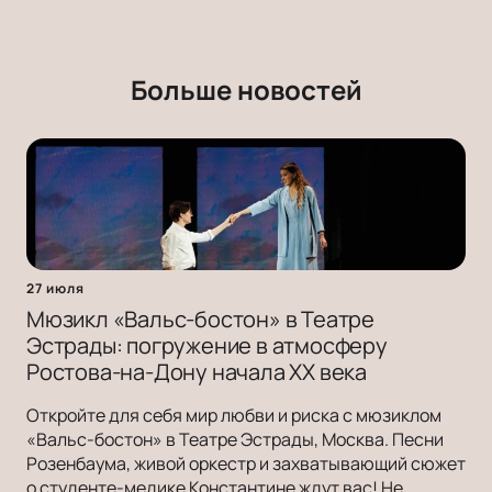
Больше новостей
27 июля
Мюзикл «Вальс-бостон» в Театре
Эстрады: погружение в атмосферу
Ростова-на-Дону начала ХХ века
Откройте для себя мир любви и риска с мюзиклом
«Вальс-бостон» в Театре Эстрады, Москва. Песни
Розенбаума, живой оркестр и захватывающий сюжет
о студенте-медике Константине ждут вас! Не