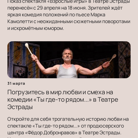
Показ спектакля «Взрослые игры» в Театре Эстрады
перенесён с 29 апреля на 18 июня. Зрителей ждёт
яркая комедия положений по пьесе Марка
Камолетти с неожиданными сюжетными поворотами
и искромётным юмором.
31 марта
Погрузитесь в мир любви и смеха на
комедии «Ты где-то рядом...» в Театре
Эстрады
Откройте для себя трогательную историю любви на
спектакле «Ты где-то рядом...» от продюсерского
центра «Фёдор Добронравов» в Театре Эстрады.