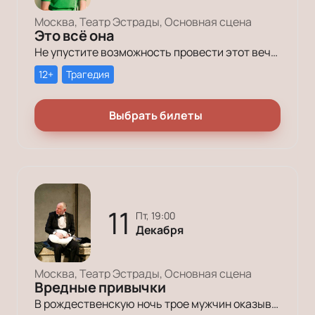
Москва, Театр Эстрады, Основная сцена
Это всё она
Не упустите возможность провести этот вечер в компании героев постановки «Это всё она»!
12+
Трагедия
Выбрать билеты
11
пт, 19:00
Декабря
Москва, Театр Эстрады, Основная сцена
Вредные привычки
В рождественскую ночь трое мужчин оказываются в КПЗ за административные правонарушения. Один – за курение в неположенном месте, второй – за алкогольное опьянение, третий – за превышение скорости.