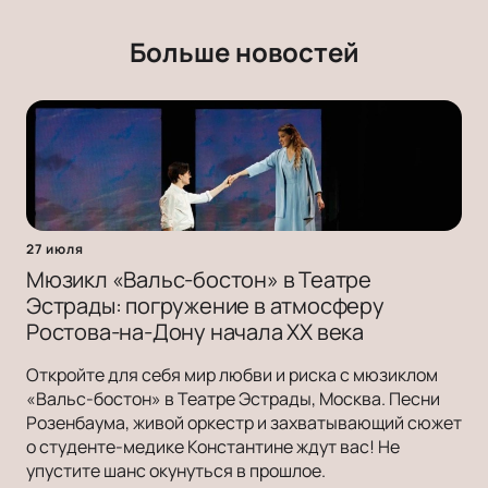
Больше новостей
27 июля
Мюзикл «Вальс-бостон» в Театре
Эстрады: погружение в атмосферу
Ростова-на-Дону начала ХХ века
Откройте для себя мир любви и риска с мюзиклом
«Вальс-бостон» в Театре Эстрады, Москва. Песни
Розенбаума, живой оркестр и захватывающий сюжет
о студенте-медике Константине ждут вас! Не
упустите шанс окунуться в прошлое.