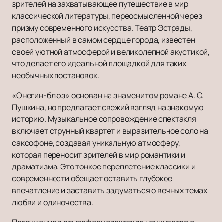
зрителей на захватывающее путешествие в мир
классической литературы, переосмысленной через
призму современного искусства. Театр Эстрады,
расположенный в самом сердце города, известен
своей уютной атмосферой и великолепной акустикой,
что делает его идеальной площадкой для таких
необычных постановок.
«Онегин-блюз» основан на знаменитом романе А. С.
Пушкина, но предлагает свежий взгляд на знакомую
историю. Музыкальное сопровождение спектакля
включает струнный квартет и выразительное соло на
саксофоне, создавая уникальную атмосферу,
которая переносит зрителей в мир романтики и
драматизма. Это тонкое переплетение классики и
современности обещает оставить глубокое
впечатление и заставить задуматься о вечных темах
любви и одиночества.