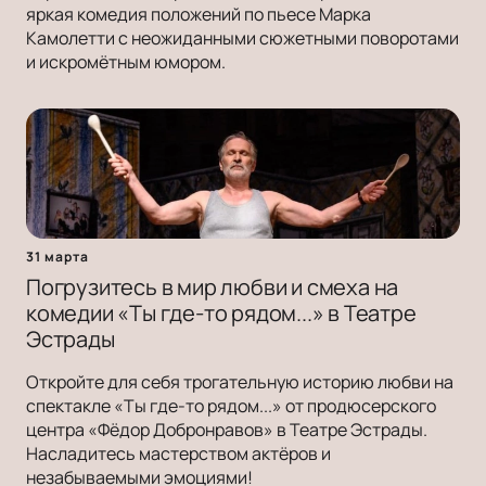
яркая комедия положений по пьесе Марка
Камолетти с неожиданными сюжетными поворотами
и искромётным юмором.
31 марта
Погрузитесь в мир любви и смеха на
комедии «Ты где-то рядом...» в Театре
Эстрады
Откройте для себя трогательную историю любви на
спектакле «Ты где-то рядом...» от продюсерского
центра «Фёдор Добронравов» в Театре Эстрады.
Насладитесь мастерством актёров и
незабываемыми эмоциями!