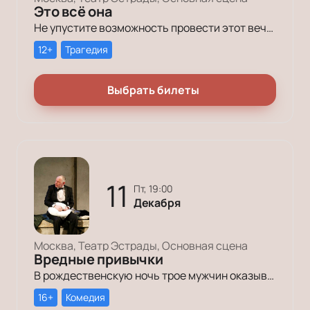
Это всё она
Не упустите возможность провести этот вечер в компании героев постановки «Это всё она»!
12+
Трагедия
Выбрать билеты
11
пт, 19:00
Декабря
Москва, Театр Эстрады, Основная сцена
Вредные привычки
В рождественскую ночь трое мужчин оказываются в КПЗ за административные правонарушения. Один – за курение в неположенном месте, второй – за алкогольное опьянение, третий – за превышение скорости.
16+
Комедия