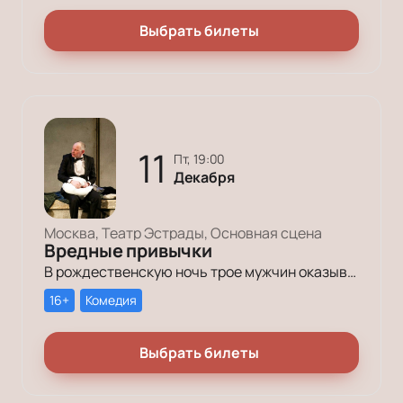
Выбрать билеты
11
пт, 19:00
Декабря
Москва, Театр Эстрады, Основная сцена
Вредные привычки
В рождественскую ночь трое мужчин оказываются в КПЗ за административные правонарушения. Один – за курение в неположенном месте, второй – за алкогольное опьянение, третий – за превышение скорости.
16+
Комедия
Выбрать билеты