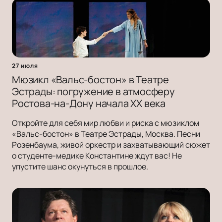
27 июля
Мюзикл «Вальс-бостон» в Театре
Эстрады: погружение в атмосферу
Ростова-на-Дону начала ХХ века
Откройте для себя мир любви и риска с мюзиклом
«Вальс-бостон» в Театре Эстрады, Москва. Песни
Розенбаума, живой оркестр и захватывающий сюжет
о студенте-медике Константине ждут вас! Не
упустите шанс окунуться в прошлое.