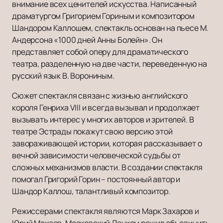
внимание всех ценителей искусства. Написанный
драматургом Григорием Гориным и композитором
Шандором Каллошем, спектакль основан на пьесе М.
Андерсона «1000 дней Анны Болейн». Он
представляет собой оперу для драматического
театра, разделенную на две части, переведенную на
русский язык В. Ворониным.
Сюжет спектакля связан с жизнью английского
короля Генриха VIII и всегда вызывал и продолжает
вызывать интерес у многих авторов и зрителей. В
театре Эстрады покажут свою версию этой
завораживающей истории, которая рассказывает о
вечной зависимости человеческой судьбы от
сложных механизмов власти. В создании спектакля
помогал Григорий Горин – постоянный автор и
Шандор Каллош, талантливый композитор.
Режиссерами спектакля являются Марк Захаров и