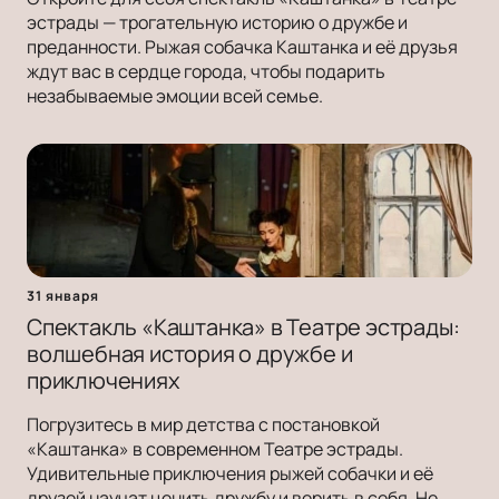
эстрады — трогательную историю о дружбе и
преданности. Рыжая собачка Каштанка и её друзья
ждут вас в сердце города, чтобы подарить
незабываемые эмоции всей семье.
31 января
Спектакль «Каштанка» в Театре эстрады:
волшебная история о дружбе и
приключениях
Погрузитесь в мир детства с постановкой
«Каштанка» в современном Театре эстрады.
Удивительные приключения рыжей собачки и её
друзей научат ценить дружбу и верить в себя. Не