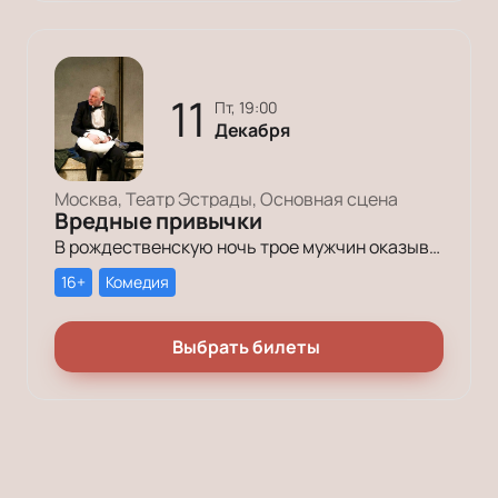
11
пт, 19:00
Декабря
Москва, Театр Эстрады, Основная сцена
Вредные привычки
В рождественскую ночь трое мужчин оказываются в КПЗ за административные правонарушения. Один – за курение в неположенном месте, второй – за алкогольное опьянение, третий – за превышение скорости.
16+
Комедия
Выбрать билеты