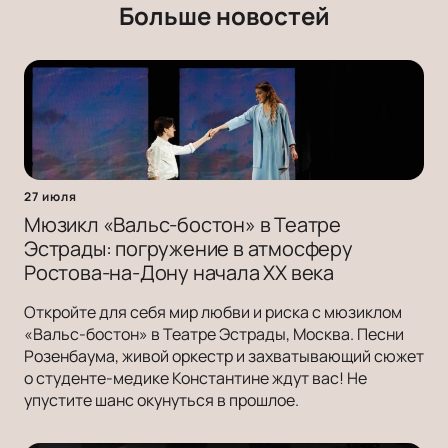
Больше новостей
27 июля
Мюзикл «Вальс-бостон» в Театре
Эстрады: погружение в атмосферу
Ростова-на-Дону начала ХХ века
Откройте для себя мир любви и риска с мюзиклом
«Вальс-бостон» в Театре Эстрады, Москва. Песни
Розенбаума, живой оркестр и захватывающий сюжет
о студенте-медике Константине ждут вас! Не
упустите шанс окунуться в прошлое.