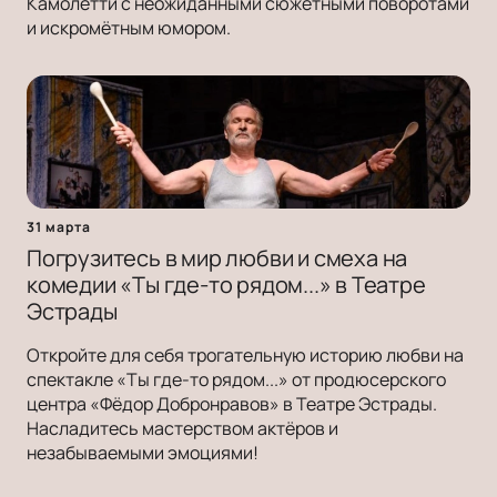
Камолетти с неожиданными сюжетными поворотами
и искромётным юмором.
31 марта
Погрузитесь в мир любви и смеха на
комедии «Ты где-то рядом...» в Театре
Эстрады
Откройте для себя трогательную историю любви на
спектакле «Ты где-то рядом...» от продюсерского
центра «Фёдор Добронравов» в Театре Эстрады.
Насладитесь мастерством актёров и
незабываемыми эмоциями!