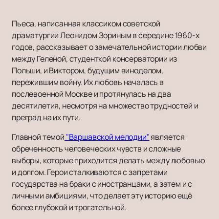
Пьеса, написанная классиком советской
драматургии Леонидом Зориным в середине 1960-х
годов, рассказывает о замечательной истории любви
между Геленой, студенткой консерватории из
Польши, и Виктором, будущим виноделом,
пережившим войну. Их любовь началась в
послевоенной Москве и протянулась на два
десятилетия, несмотря на множество трудностей и
преград на их пути.
Главной темой
"Варшавской мелодии"
является
обреченность человеческих чувств и сложные
выборы, которые приходится делать между любовью
и долгом. Герои сталкиваются с запретами
государства на браки с иностранцами, а затем и с
личными амбициями, что делает эту историю ещё
более глубокой и трогательной.