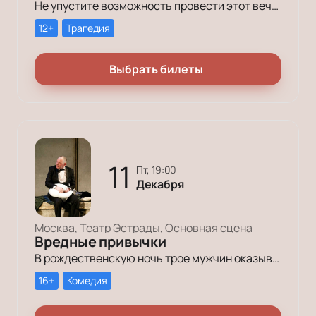
Не упустите возможность провести этот вечер в компании героев постановки «Это всё она»!
12+
Трагедия
Выбрать билеты
11
пт, 19:00
Декабря
Москва, Театр Эстрады, Основная сцена
Вредные привычки
В рождественскую ночь трое мужчин оказываются в КПЗ за административные правонарушения. Один – за курение в неположенном месте, второй – за алкогольное опьянение, третий – за превышение скорости.
16+
Комедия