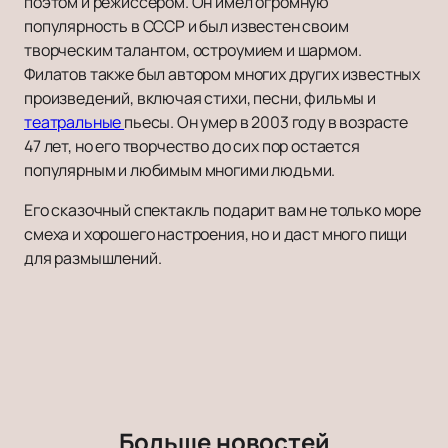
поэтом и режиссером. Он имел огромную
популярность в СССР и был известен своим
творческим талантом, остроумием и шармом.
Филатов также был автором многих других известных
произведений, включая стихи, песни, фильмы и
театральные
пьесы. Он умер в 2003 году в возрасте
47 лет, но его творчество до сих пор остается
популярным и любимым многими людьми.
Его сказочный спектакль подарит вам не только море
смеха и хорошего настроения, но и даст много пищи
для размышлений.
Больше новостей