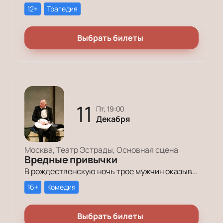
12+
Трагедия
Выбрать билеты
11
пт, 19:00
Декабря
Москва, Театр Эстрады, Основная сцена
Вредные привычки
В рождественскую ночь трое мужчин оказываются в КПЗ за административные правонарушения. Один – за курение в неположенном месте, второй – за алкогольное опьянение, третий – за превышение скорости.
16+
Комедия
Выбрать билеты