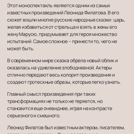
Этот моноспектакль является одним из самых
известных произведений Леонида Филатова. В его
сюжет вошли многие русские народные сказки: царь,
желая избавиться от стрельца и взять в жены его
жену Марусю, придумывает для героя множество
испытаний. Самое сложное – принести то, чего не
может быть.
В современном мире сказка обрела новый облик и
оказалась на удивление злободневной. Актеры
отлично передают весь колорит произведения и
создают гротескные образы, которые легко узнать.
Главный смысл произведения при таких
трансформациях не только не теряется, но
становится еще очевиднее, играя на контрасте
серьезного и смешного.
Леонид Филатов был известным актером, писателем,