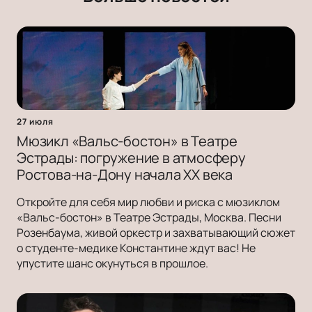
27 июля
Мюзикл «Вальс-бостон» в Театре
Эстрады: погружение в атмосферу
Ростова-на-Дону начала ХХ века
Откройте для себя мир любви и риска с мюзиклом
«Вальс-бостон» в Театре Эстрады, Москва. Песни
Розенбаума, живой оркестр и захватывающий сюжет
о студенте-медике Константине ждут вас! Не
упустите шанс окунуться в прошлое.