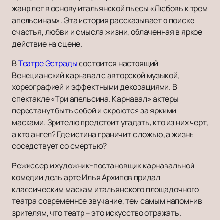
жанр лег в основу итальянской пьесы «Любовь к трем
апельсинам». Эта история рассказывает о поиске
счастья, любви и смысла жизни, облаченная в яркое
действие на сцене.
В
Театре Эстрады
состоится настоящий
Венецианский карнавал с авторской музыкой,
хореографией и эффектными декорациями. В
спектакле «Три апельсина. Карнавал» актеры
перестанут быть собой и скроются за яркими
масками. Зрителю предстоит угадать, кто из них черт,
а кто ангел? Где истина граничит с ложью, а жизнь
соседствует со смертью?
Режиссер и художник-постановщик карнавальной
комедии дель арте Илья Архипов придал
классическим маскам итальянского площадочного
театра современное звучание, тем самым напомнив
зрителям, что театр – это искусство отражать.