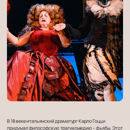
В 18 веке итальянский драматург Карло Гоцци
придумал философскую трагикомедию – фьябы. Этот