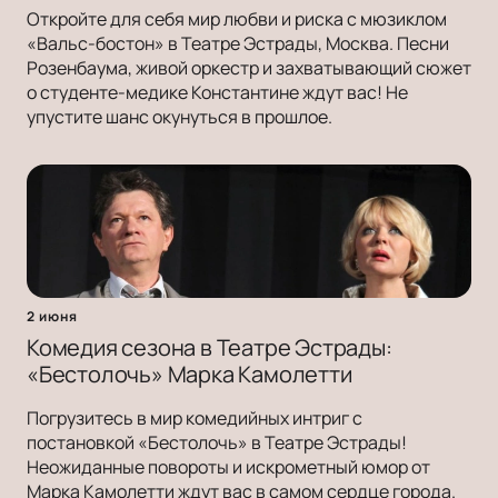
Откройте для себя мир любви и риска с мюзиклом
«Вальс-бостон» в Театре Эстрады, Москва. Песни
Розенбаума, живой оркестр и захватывающий сюжет
о студенте-медике Константине ждут вас! Не
упустите шанс окунуться в прошлое.
2 июня
Комедия сезона в Театре Эстрады:
«Бестолочь» Марка Камолетти
Погрузитесь в мир комедийных интриг с
постановкой «Бестолочь» в Театре Эстрады!
Неожиданные повороты и искрометный юмор от
Марка Камолетти ждут вас в самом сердце города.