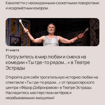
Камолетти с неожиданными сюжетными поворотами
и искромётным юмором.
31 марта
Погрузитесь в мир любви и смеха на
комедии «Ты где-то рядом...» в Театре
Эстрады
Откройте для себя трогательную историю любви на
спектакле «Ты где-то рядом...» от продюсерского
центра «Фёдор Добронравов» в Театре Эстрады.
Насладитесь мастерством актёров и
незабываемыми эмоциями!