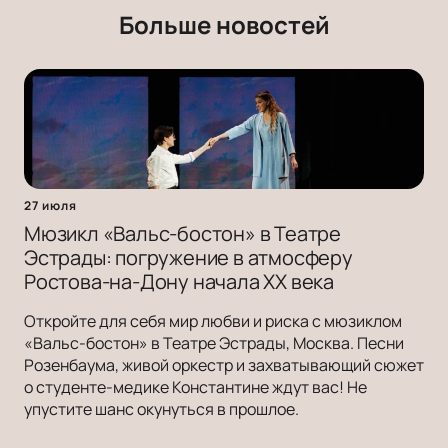
Больше новостей
27 июля
Мюзикл «Вальс-бостон» в Театре
Эстрады: погружение в атмосферу
Ростова-на-Дону начала ХХ века
Откройте для себя мир любви и риска с мюзиклом
«Вальс-бостон» в Театре Эстрады, Москва. Песни
Розенбаума, живой оркестр и захватывающий сюжет
о студенте-медике Константине ждут вас! Не
упустите шанс окунуться в прошлое.