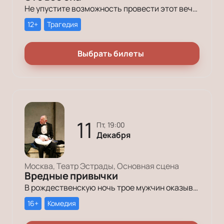
Не упустите возможность провести этот вечер в компании героев постановки «Это всё она»!
12+
Трагедия
Выбрать билеты
11
пт, 19:00
Декабря
Москва, Театр Эстрады, Основная сцена
Вредные привычки
В рождественскую ночь трое мужчин оказываются в КПЗ за административные правонарушения. Один – за курение в неположенном месте, второй – за алкогольное опьянение, третий – за превышение скорости.
16+
Комедия