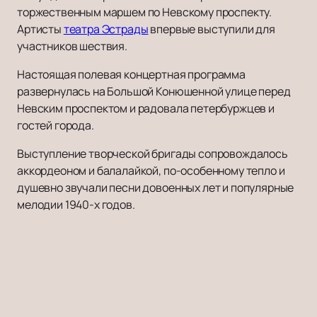
торжественным маршем по Невскому проспекту.
Артисты
театра Эстрады
впервые выступили для
участников шествия.
Настоящая полевая концертная программа
развернулась на Большой Конюшенной улице перед
Невским проспектом и радовала петербуржцев и
гостей города.
Выступление творческой бригады сопровождалось
аккордеоном и балалайкой, по-особенному тепло и
душевно звучали песни довоенных лет и популярные
мелодии 1940-х годов.