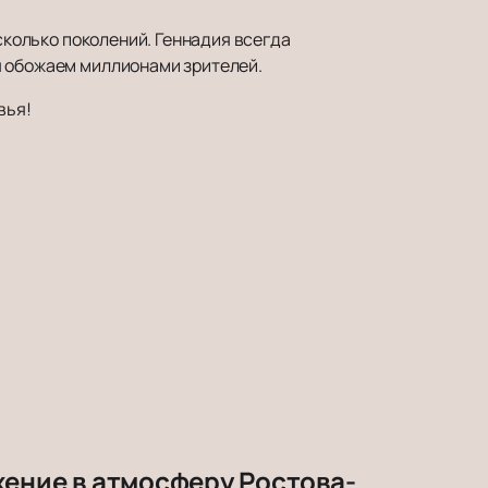
есколько поколений. Геннадия всегда
я обожаем миллионами зрителей.
вья!
жение в атмосферу Ростова-