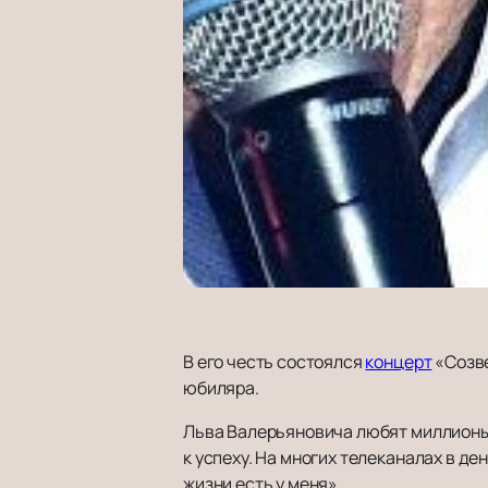
В его честь состоялся
концерт
«Созве
юбиляра.
Льва Валерьяновича любят миллионы, 
к успеху. На многих телеканалах в д
жизни есть у меня».