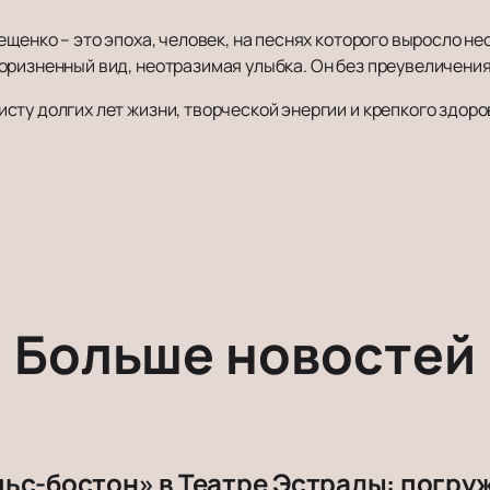
ещенко – это эпоха, человек, на песнях которого выросло н
оризненный вид, неотразимая улыбка. Он без преувеличени
ту долгих лет жизни, творческой энергии и крепкого здоро
Больше новостей
ьс-бостон» в Театре Эстрады: погру