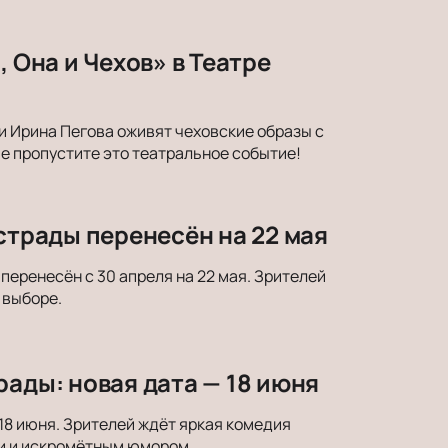
 Она и Чехов» в Театре
и Ирина Пегова оживят чеховские образы с
е пропустите это театральное событие!
страды перенесён на 22 мая
еренесён с 30 апреля на 22 мая. Зрителей
 выборе.
рады: новая дата — 18 июня
18 июня. Зрителей ждёт яркая комедия
и и искромётным юмором.