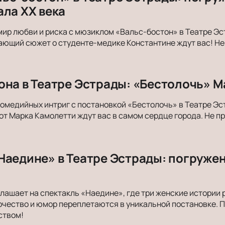
ала ХХ века
мир любви и риска с мюзиклом «Вальс-бостон» в Театре Эс
ающий сюжет о студенте-медике Константине ждут вас! Не 
она в Театре Эстрады: «Бестолочь» 
комедийных интриг с постановкой «Бестолочь» в Театре Э
т Марка Камолетти ждут вас в самом сердце города. Не пр
Наедине» в Театре Эстрады: погружен
лашает на спектакль «Наедине», где три женские истории 
очество и юмор переплетаются в уникальной постановке. 
ством!