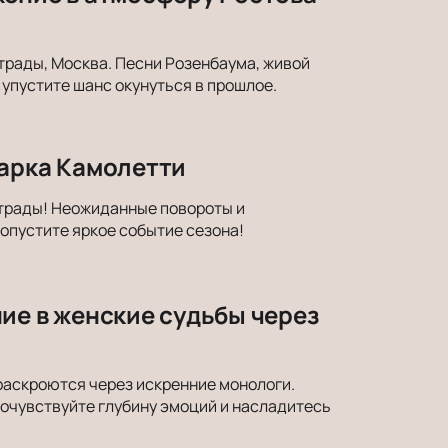
трады, Москва. Песни Розенбаума, живой
упустите шанс окунуться в прошлое.
Марка Камолетти
страды! Неожиданные повороты и
опустите яркое событие сезона!
ие в женские судьбы через
раскроются через искренние монологи.
Почувствуйте глубину эмоций и насладитесь