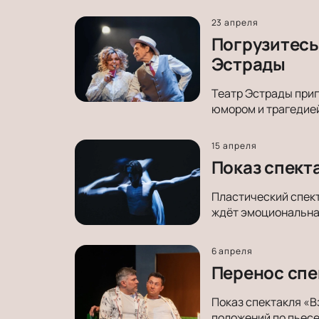
23 апреля
Погрузитесь 
Эстрады
Театр Эстрады приг
юмором и трагедией
15 апреля
Показ спект
Пластический спект
ждёт эмоциональная
6 апреля
Перенос спе
Показ спектакля «В
положений по пьес