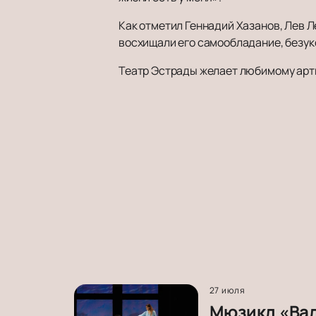
Как отметил Геннадий Хазанов, Лев Л
восхищали его самообладание, безук
Театр Эстрады желает любимому артис
27 июля
Мюзикл «Вал