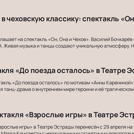
в чеховскую классику: спектакль «Он,
лашает на спектакль «Он, Она и Чехов». Василий Бочкарёв 
. Живая музыка и танцы создают уникальную атмосферу. Н
акля «До поезда осталось» в Театре Э
акль «До поезда осталось» по мотивам «Анны Карениной» п
 танц-драма о внутреннем мире героини и её трагическом
ктакля «Взрослые игры» в Театре Эст
зрослые игры» в Театре Эстрады перенесён с 29 апреля на 
е Марка Камолетти с неожиданными сюжетными поворотам