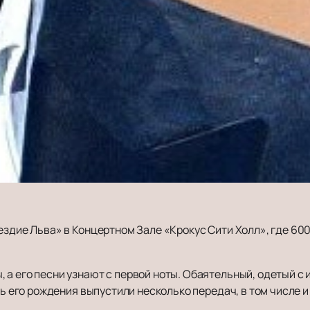
здие Льва» в Концертном Зале «Крокус Сити Холл», где 60
а его песни узнают с первой ноты. Обаятельный, одетый с 
ень его рождения выпустили несколько передач, в том числе 