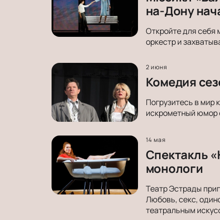
на-Дону нач
Откройте для себя 
оркестр и захватыв
2 июня
Комедия сез
Погрузитесь в мир 
искрометный юмор о
14 мая
Спектакль «
монологи
Театр Эстрады приг
Любовь, секс, один
театральным искус