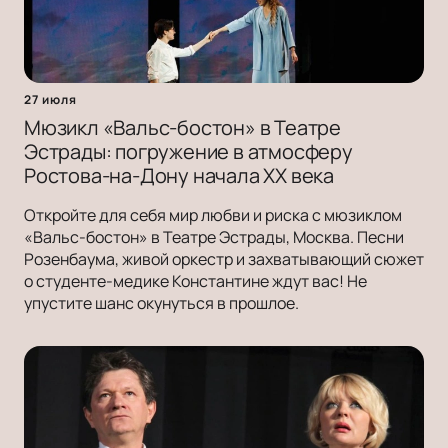
27 июля
Мюзикл «Вальс-бостон» в Театре
Эстрады: погружение в атмосферу
Ростова-на-Дону начала ХХ века
Откройте для себя мир любви и риска с мюзиклом
«Вальс-бостон» в Театре Эстрады, Москва. Песни
Розенбаума, живой оркестр и захватывающий сюжет
о студенте-медике Константине ждут вас! Не
упустите шанс окунуться в прошлое.