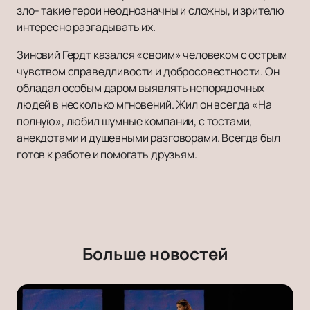
зло- такие герои неоднозначны и сложны, и зрителю
интересно разгадывать их.
Зиновий Гердт казался «своим» человеком с острым
чувством справедливости и добросовестности. Он
обладал особым даром выявлять непорядочных
людей в несколько мгновений. Жил он всегда «На
полную», любил шумные компании, с тостами,
анекдотами и душевными разговорами. Всегда был
готов к работе и помогать друзьям.
Больше новостей