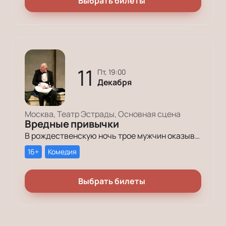
Выбрать билеты
11
пт, 19:00
Декабря
Москва, Театр Эстрады, Основная сцена
Вредные привычки
В рождественскую ночь трое мужчин оказываются в КПЗ за административные правонарушения. Один – за курение в неположенном месте, второй – за алкогольное опьянение, третий – за превышение скорости.
16+
Комедия
Выбрать билеты