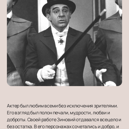
Актер был любим всеми без исключения зрителями.
Его взгляд был полон печали, мудрости, любви и
доброты. Своей работе Зиновий отдавался всецело и
без остатка. В его персонажах сочетались и добро, и