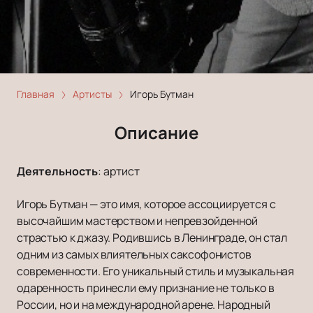
Главная
Артисты
Игорь Бутман
Описание
Деятельность
:
артист
Игорь Бутман — это имя, которое ассоциируется с
высочайшим мастерством и непревзойденной
страстью к джазу. Родившись в Ленинграде, он стал
одним из самых влиятельных саксофонистов
современности. Его уникальный стиль и музыкальная
одаренность принесли ему признание не только в
России, но и на международной арене. Народный