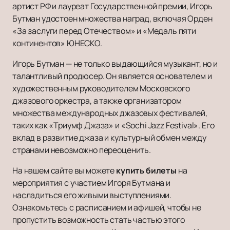
артист РФ и лауреат Государственной премии, Игорь
Бутман удостоен множества наград, включая Орден
«За заслуги перед Отечеством» и «Медаль пяти
континентов» ЮНЕСКО.
Игорь Бутман — не только выдающийся музыкант, но и
талантливый продюсер. Он является основателем и
художественным руководителем Московского
джазового оркестра, а также организатором
множества международных джазовых фестивалей,
таких как «Триумф Джаза» и «Sochi Jazz Festival». Его
вклад в развитие джаза и культурный обмен между
странами невозможно переоценить.
На нашем сайте вы можете
купить билеты
на
мероприятия с участием Игоря Бутмана и
насладиться его живыми выступлениями.
Ознакомьтесь с расписанием и афишей, чтобы не
пропустить возможность стать частью этого