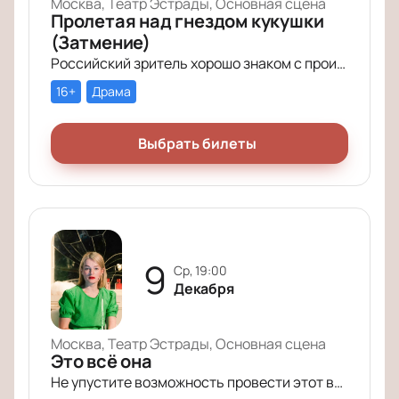
Москва, Театр Эстрады, Основная сцена
Пролетая над гнездом кукушки
(Затмение)
Российский зритель хорошо знаком с произведением Кена Кизи «Пролетая над гнездом кукушки». История поменяла название (теперь оно звучит совсем кратко – «Затмение»), но сюжет по-прежнему будоражит умы зрителей.
16+
Драма
Выбрать билеты
9
ср, 19:00
Декабря
Москва, Театр Эстрады, Основная сцена
Это всё она
Не упустите возможность провести этот вечер в компании героев постановки «Это всё она»!