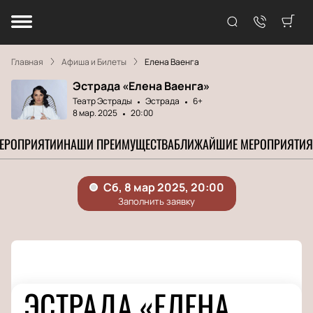
Главная
Афиша и Билеты
Елена Ваенга
Эстрада «Елена Ваенга»
Театр Эстрады
Эстрада
6+
8 мар. 2025
20:00
МЕРОПРИЯТИИ
НАШИ ПРЕИМУЩЕСТВА
БЛИЖАЙШИЕ МЕРОПРИЯТИЯ
ЭСТРАДА «ЕЛЕНА