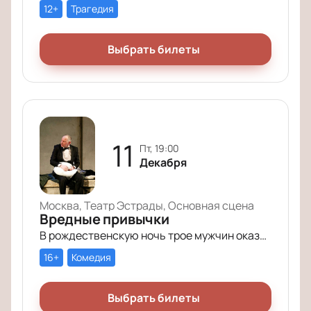
12+
Трагедия
Выбрать билеты
11
пт, 19:00
Декабря
Москва, Театр Эстрады, Основная сцена
Вредные привычки
В рождественскую ночь трое мужчин оказываются в КПЗ за административные правонарушения. Один – за курение в неположенном месте, второй – за алкогольное опьянение, третий – за превышение скорости.
16+
Комедия
Выбрать билеты