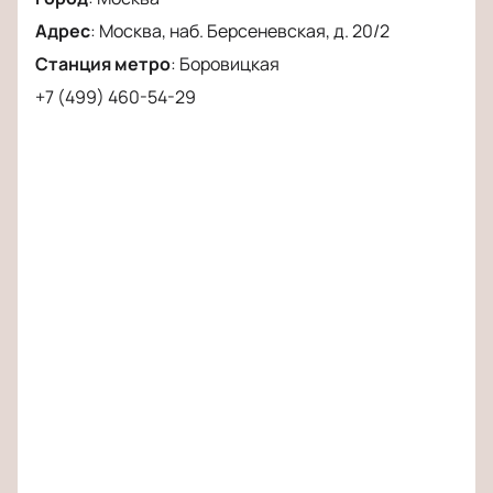
насладиться живым выступлением Елены Ваенги в
Адрес
:
Москва, наб. Берсеневская, д. 20/2
Театре Эстрады. Этот вечер обещает стать
особенным для всех, кто ценит настоящую музыку
Станция метро
:
Боровицкая
и искренние эмоции.
+7 (499) 460-54-29