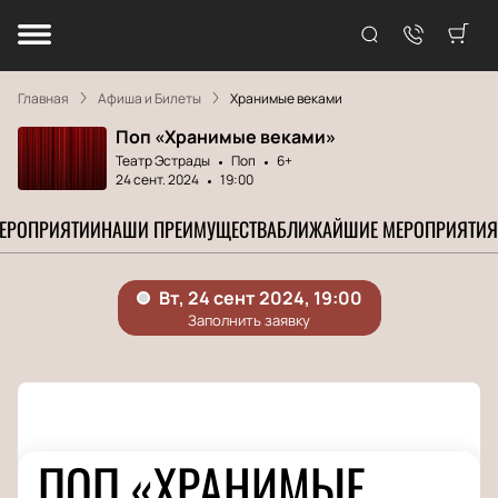
Главная
Афиша и Билеты
Хранимые веками
Поп «Хранимые веками»
Театр Эстрады
Поп
6+
24 сент. 2024
19:00
МЕРОПРИЯТИИ
НАШИ ПРЕИМУЩЕСТВА
БЛИЖАЙШИЕ МЕРОПРИЯТИЯ
ПОП «ХРАНИМЫЕ