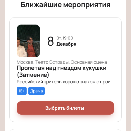
Ближайшие мероприятия
8
вт, 19:00
Декабря
Москва, Театр Эстрады, Основная сцена
Пролетая над гнездом кукушки
(Затмение)
Российский зритель хорошо знаком с произведением Кена Кизи «Пролетая над гнездом кукушки». История поменяла название (теперь оно звучит совсем кратко – «Затмение»), но сюжет по-прежнему будоражит умы зрителей.
16+
Драма
Выбрать билеты