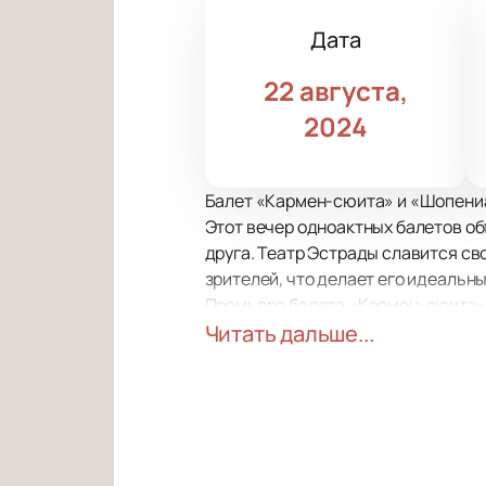
Дата
22 августа,
2024
Балет «Кармен-сюита» и «Шопениа
Этот вечер одноактных балетов об
друга. Театр Эстрады славится 
зрителей, что делает его идеаль
Премьера балета «Кармен-сюита» 
главной роли. С тех пор это прои
Читать дальше...
популярной в репертуарах симфони
Смерть, Волю и Судьбу, продолжае
Балет «Шопениана», поставленный
произведением вечера. Фокин, из
романтического балета XIX века.