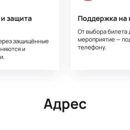
 и защита
Поддержка на 
От выбора билета 
мероприятие — под
через защищённые
телефону.
аняются и
и.
Адрес