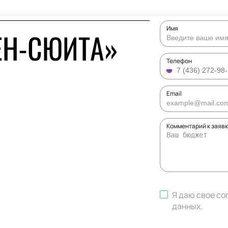
Имя
ЕН-СЮИТА»
Телефон
Email
Комментарий к заяв
Я даю свое со
данных
.