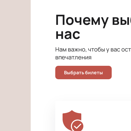
грусти.
Художественным руководителем ме
Почему в
развитие балетного искусства и 
представления.
нас
Для того чтобы посетить это уник
насладиться шедеврами балетного 
Нам важно, чтобы у вас ос
впечатления
Выбрать билеты