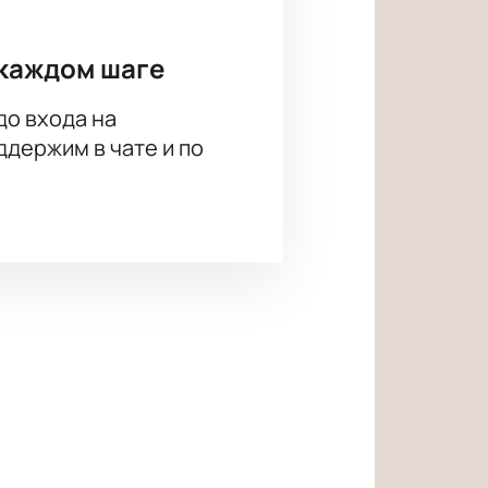
каждом шаге
до входа на
держим в чате и по