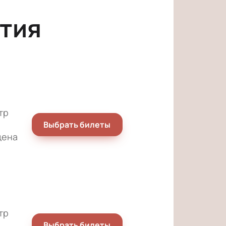
тия
тр
Выбрать билеты
цена
тр
Выбрать билеты