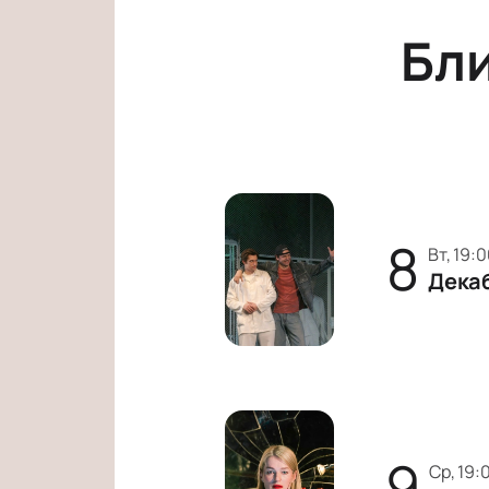
Бл
8
вт, 19:
Дека
9
ср, 19: