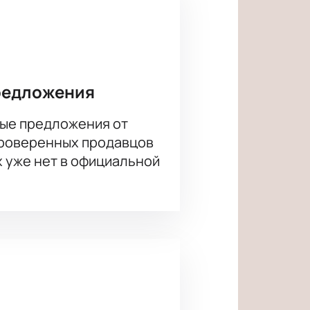
и Гедиминас Таранда. Его вклад в
мое впечатление от
Не упустите возможность
— это просто и удобно.
редложения
ые предложения от
проверенных продавцов
х уже нет в официальной