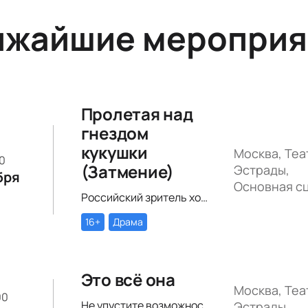
ижайшие мероприя
Пролетая над
гнездом
кукушки
Москва, Теа
00
(Затмение)
Эстрады,
бря
Основная с
Российский зритель хорошо знаком с произведением Кена Кизи «Пролетая над гнездом кукушки». История поменяла название (теперь оно звучит совсем кратко – «Затмение»), но сюжет по-прежнему будоражит умы зрителей.
16+
Драма
Это всё она
Москва, Теа
00
Не упустите возможность провести этот вечер в компании героев постановки «Это всё она»!
Эстрады,