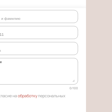
ке
0
/
100
гласие на
обработку
персональных