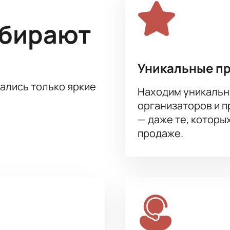
роприятия выступает Заслуженный деятель искусств Росси
ыбирают
высокий профессионализм гарантируют зрителям незабывае
альное событие, вы можете
купить билеты
на нашем сайте. 
искусства в Театре Эстрады. Купить билеты на нашем сайте 
Уникальные п
тались только яркие
Находим уникальн
организаторов и 
— даже те, которы
продаже.