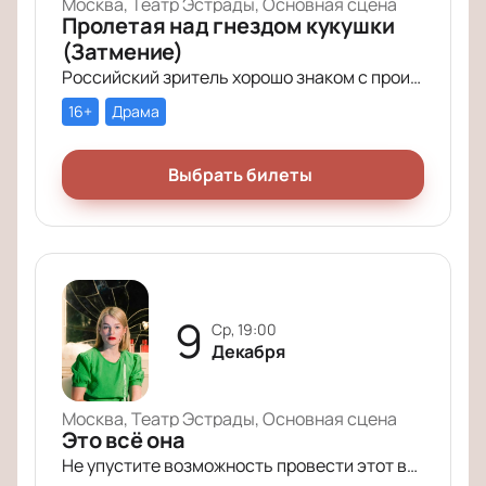
Москва, Театр Эстрады, Основная сцена
Пролетая над гнездом кукушки
(Затмение)
Российский зритель хорошо знаком с произведением Кена Кизи «Пролетая над гнездом кукушки». История поменяла название (теперь оно звучит совсем кратко – «Затмение»), но сюжет по-прежнему будоражит умы зрителей.
16+
Драма
Выбрать билеты
9
ср, 19:00
Декабря
Москва, Театр Эстрады, Основная сцена
Это всё она
Не упустите возможность провести этот вечер в компании героев постановки «Это всё она»!