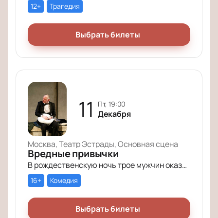
12+
Трагедия
Выбрать билеты
11
пт, 19:00
Декабря
Москва, Театр Эстрады, Основная сцена
Вредные привычки
В рождественскую ночь трое мужчин оказываются в КПЗ за административные правонарушения. Один – за курение в неположенном месте, второй – за алкогольное опьянение, третий – за превышение скорости.
16+
Комедия
Выбрать билеты