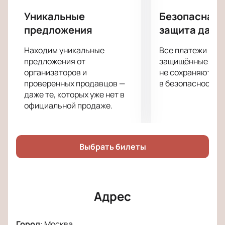
— это захватывающее путешествие в мир
уральских легенд и сказок, воплощенное на сцене
Уникальные
Безопасная 
благодаря таланту Глеба Матвейчука.
предложения
защита данн
Фольклорный центр «Москва» приглашает
зрителей погрузиться в атмосферу мистики и
Находим уникальные
Все платежи про
волшебства, основанную на произведениях Павла
предложения от
защищённые шлю
Петровича Бажова.
организаторов и
не сохраняются 
проверенных продавцов —
в безопасности.
Сюжет мюзикла разворачивается вокруг
даже те, которых уже нет в
загадочной Хозяйки Медной горы, персонажа,
официальной продаже.
который всегда привлекал внимание и вызывал
множество вопросов. Кто она — жестокая и
неумолимая владычица или жертва обстоятельств
и древнего проклятия? В спектакле зрители станут
Выбрать билеты
свидетелями драматической борьбы за любовь и
свободу, узнают, каковы последствия искушения
богатством и как важно ценить настоящее.
Театр Эстрады, известный своим уютом и отличной
Адрес
акустикой, станет идеальной площадкой для этого
музыкального действа. Расположенный в центре
Город
:
Москва