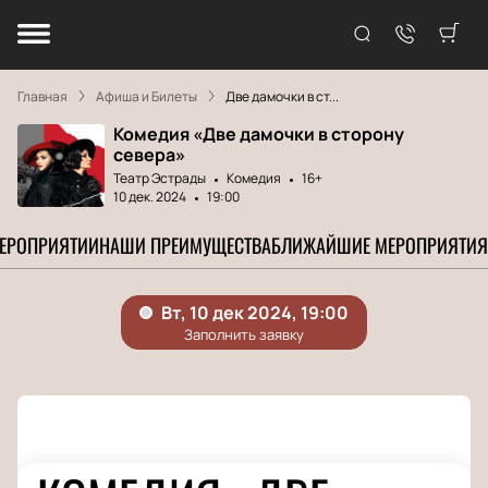
Главная
Афиша и Билеты
Две дамочки в ст...
Комедия «Две дамочки в сторону
севера»
Театр Эстрады
Комедия
16+
10 дек. 2024
19:00
МЕРОПРИЯТИИ
НАШИ ПРЕИМУЩЕСТВА
БЛИЖАЙШИЕ МЕРОПРИЯТИЯ