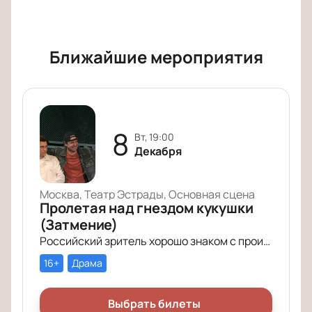
Ближайшие мероприятия
8
вт, 19:00
Декабря
Москва, Театр Эстрады, Основная сцена
Пролетая над гнездом кукушки
(Затмение)
Российский зритель хорошо знаком с произведением Кена Кизи «Пролетая над гнездом кукушки». История поменяла название (теперь оно звучит совсем кратко – «Затмение»), но сюжет по-прежнему будоражит умы зрителей.
16+
Драма
Выбрать билеты