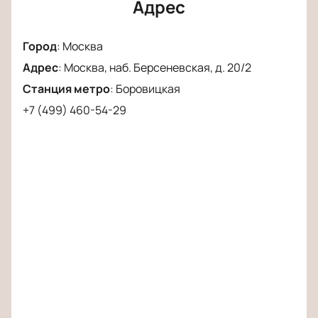
популярных пьес современности и насладиться
Адрес
мастерством актерской игры.
Погрузитесь в мир, где комедия и драма
Город
:
Москва
сплетаются в единое целое, оставляя
Адрес
:
Москва, наб. Берсеневская, д. 20/2
неизгладимое впечатление.
Станция метро
:
Боровицкая
+7 (499) 460-54-29