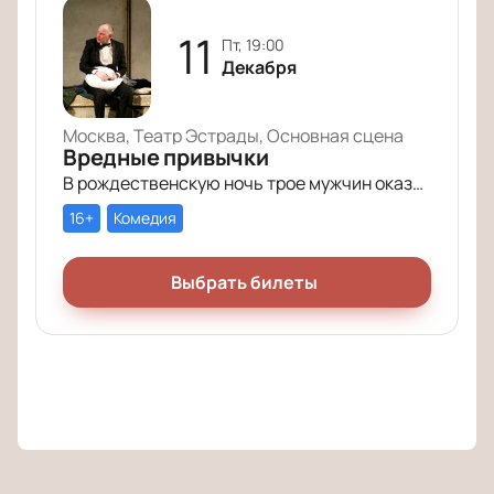
11
пт, 19:00
Декабря
Москва, Театр Эстрады, Основная сцена
Вредные привычки
В рождественскую ночь трое мужчин оказываются в КПЗ за административные правонарушения. Один – за курение в неположенном месте, второй – за алкогольное опьянение, третий – за превышение скорости.
16+
Комедия
Выбрать билеты