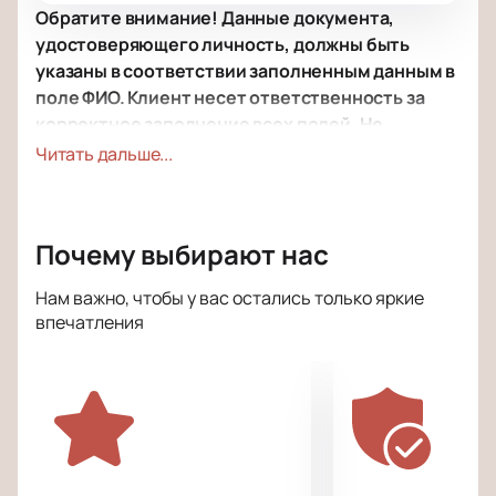
Обратите внимание! Данные документа,
удостоверяющего личность, должны быть
указаны в соответствии заполненным данным в
поле ФИО. Клиент несет ответственность за
корректное заполнение всех полей. Не
забудьте взять документ с собой!
Читать дальше...
Обратите внимание, возможна смена актёрского
состава.
Почему выбирают нас
Режиссёр:
Владимир Ячменёв.
Актёрский состав:
Павел Майков, Данила Якушев,
Нам важно, чтобы у вас остались только яркие
Анастасия Панина, Владимир Жеребцов, Виталий
впечатления
Кудрявцев.
Спектакль «Вне подозрения» в театре Эстрады —
это захватывающая драма, погружающая зрителей
в мир тайн и интриг. На сцене разворачивается
история, которая начинается с случайного