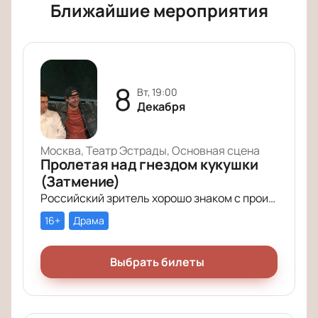
Ближайшие мероприятия
8
вт, 19:00
Декабря
Москва, Театр Эстрады, Основная сцена
Пролетая над гнездом кукушки
(Затмение)
Российский зритель хорошо знаком с произведением Кена Кизи «Пролетая над гнездом кукушки». История поменяла название (теперь оно звучит совсем кратко – «Затмение»), но сюжет по-прежнему будоражит умы зрителей.
16+
Драма
Выбрать билеты