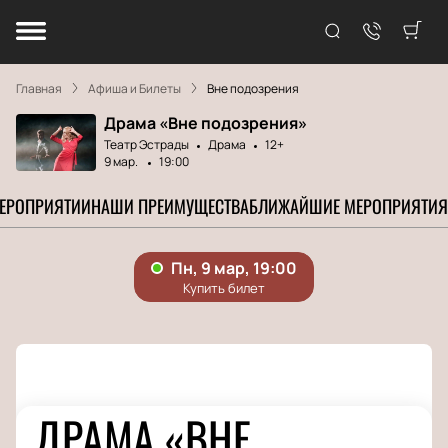
Главная
Афиша и Билеты
Вне подозрения
Драма «Вне подозрения»
Театр Эстрады
Драма
12+
9 мар.
19:00
МЕРОПРИЯТИИ
НАШИ ПРЕИМУЩЕСТВА
БЛИЖАЙШИЕ МЕРОПРИЯТИЯ
ДРАМА «ВНЕ