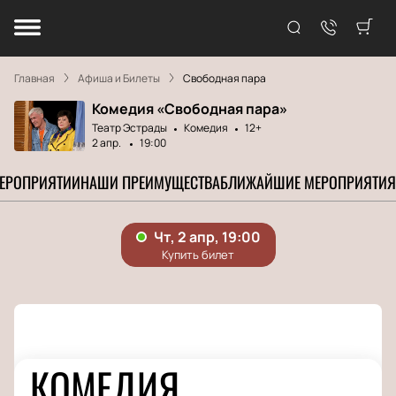
Главная
Афиша и Билеты
Свободная пара
Комедия «Свободная пара»
Театр Эстрады
Комедия
12+
2 апр.
19:00
МЕРОПРИЯТИИ
НАШИ ПРЕИМУЩЕСТВА
БЛИЖАЙШИЕ МЕРОПРИЯТИЯ
КОМЕДИЯ