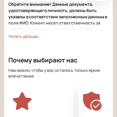
Обратите внимание! Данные документа,
удостоверяющего личность, должны быть
указаны в соответствии заполненным данным в
поле ФИО. Клиент несет ответственность за
корректное заполнение всех полей. Не
забудьте взять документ с собой!
Читать дальше...
Обратите внимание, возможна смена актёрского
состава.
Почему выбирают нас
Режиссёр:
Борис Мильграм.
Актёрский состав:
Мария Аронова, Борис
Нам важно, чтобы у вас остались только яркие
Щербаков.
впечатления
Билеты на спектакль «Свободная пара»
в Москве
Купить билеты на спектакль «Свободная пара» —
это шанс посетить одну из популярных
театральных постановок сезона. На сайте