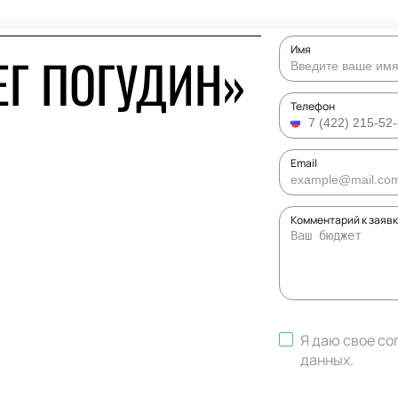
Имя
ЕГ ПОГУДИН»
Телефон
Email
Комментарий к заяв
Я даю свое со
данных
.