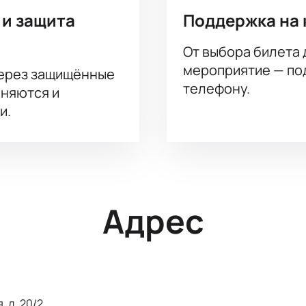
 и защита
Поддержка на 
От выбора билета 
мероприятие — под
через защищённые
телефону.
аняются и
и.
Адрес
, д. 20/2