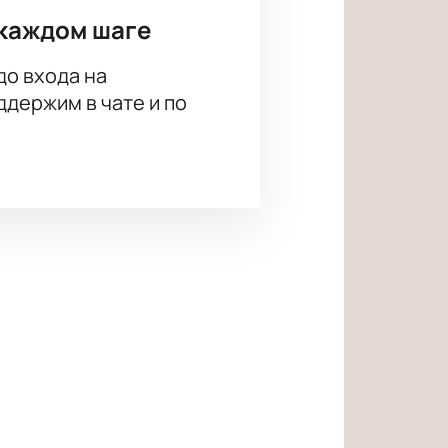
каждом шаге
до входа на
держим в чате и по