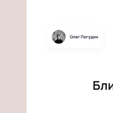
Олег Погудин
Бл