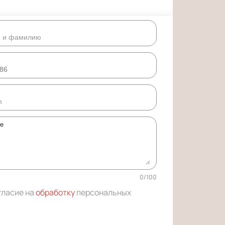
ке
0
/
100
гласие на
обработку
персональных