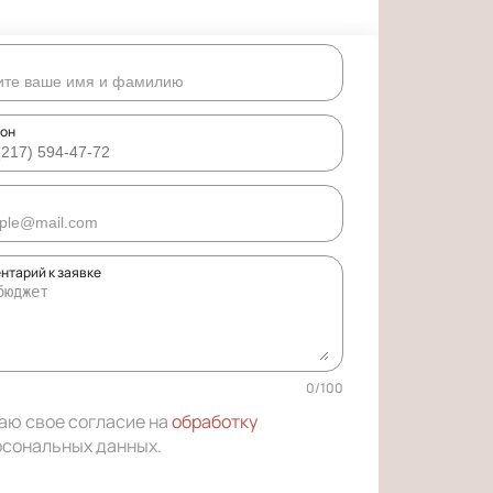
он
нтарий к заявке
0
/
100
аю свое согласие на
обработку
рсональных данных
.