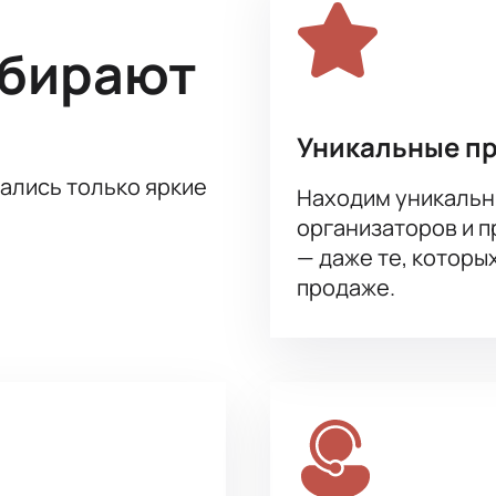
нова и многие другие, сделают этот спектакль незабываем
я в мир приключений и авантюр вместе с героями спектакл
ыбирают
ас и получите незабываемые эмоции от просмотра этого ун
Уникальные п
тались только яркие
Находим уникальн
организаторов и 
— даже те, которы
продаже.