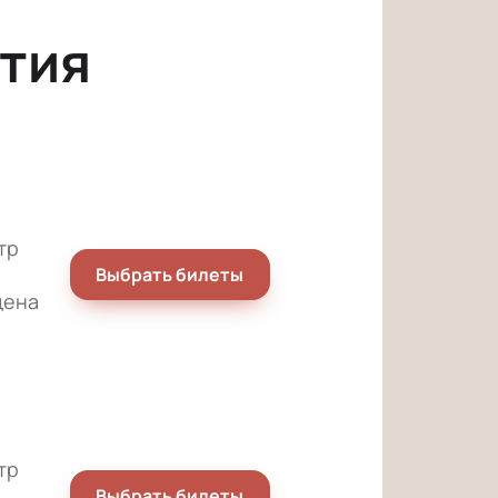
тия
тр
Выбрать билеты
цена
тр
Выбрать билеты