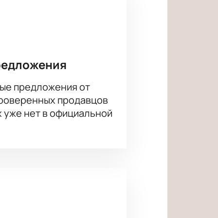
ым.
я «Авантюристы поневоле». Купите
икального мероприятия.
редложения
ые предложения от
проверенных продавцов
х уже нет в официальной