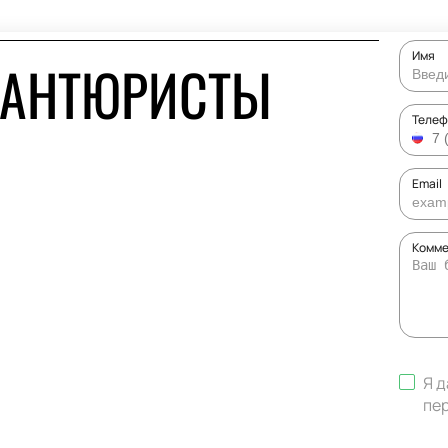
Имя
ВАНТЮРИСТЫ
Телеф
Email
Комме
Я д
пе