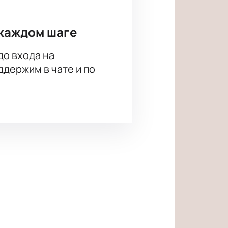
каждом шаге
до входа на
держим в чате и по