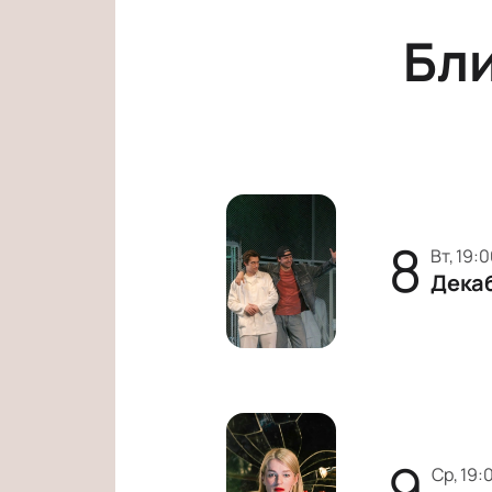
Бл
8
вт, 19:
Дека
9
ср, 19: