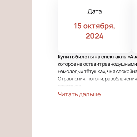
Дата
15 октября,
2024
Купить билеты на спектакль «А
которое не оставит равнодушными
немолодых тётушках, чья спокойна
Отравления, погони, разоблачения
спектакля.
Сцена Театра Эстрады – это уника
Читать дальше...
безопасность покупки билетов чере
вовремя и без проблем.
В спектакле «Авантюристы поневол
поколений. Интриги, юмор, недора
«мажор» России – Павел Прилучный