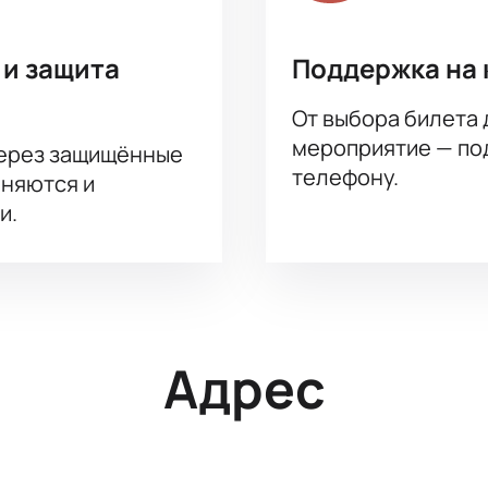
 и защита
Поддержка на 
От выбора билета 
мероприятие — под
через защищённые
телефону.
аняются и
и.
Адрес