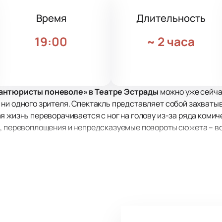
Время
Длительность
19:00
~
2 часа
вантюристы поневоле» в Театре Эстрады
можно уже сейча
 ни одного зрителя. Спектакль представляет собой захват
я жизнь переворачивается с ног на голову из-за ряда комич
, перевоплощения и непредсказуемые повороты сюжета – вс
льная площадка, где проходят самые яркие и запоминающие
з наш сайт – это наш приоритет. Мы гарантируем, что кажды
е» зрителей ждет не только захватывающий сюжет, но и яр
зумения и совершенно неожиданная развязка – все это прису
, а также другие замечательные актёры, такие как Павел Га