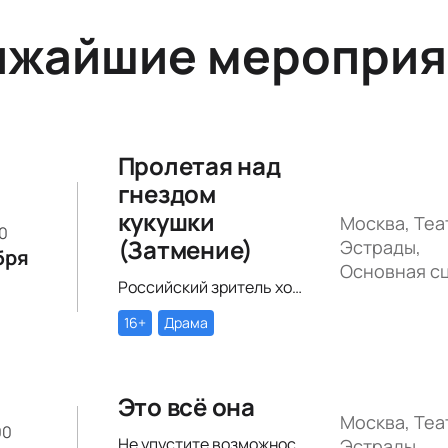
ижайшие мероприя
Пролетая над
гнездом
кукушки
Москва, Теа
00
(Затмение)
Эстрады,
бря
Основная с
Российский зритель хорошо знаком с произведением Кена Кизи «Пролетая над гнездом кукушки». История поменяла название (теперь оно звучит совсем кратко – «Затмение»), но сюжет по-прежнему будоражит умы зрителей.
16+
Драма
Это всё она
Москва, Теа
00
Не упустите возможность провести этот вечер в компании героев постановки «Это всё она»!
Эстрады,