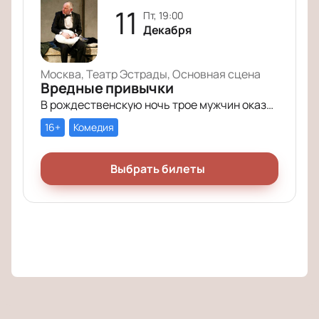
11
пт, 19:00
Декабря
Москва, Театр Эстрады, Основная сцена
Вредные привычки
В рождественскую ночь трое мужчин оказываются в КПЗ за административные правонарушения. Один – за курение в неположенном месте, второй – за алкогольное опьянение, третий – за превышение скорости.
16+
Комедия
Выбрать билеты