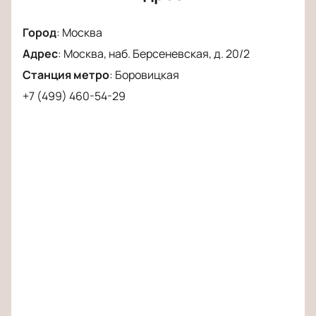
чтобы не пропустить эту яркую театральную
премьеру в одном из самых известных театров
Город
:
Москва
города. Встреча с героями спектакля станет не
Адрес
:
Москва, наб. Берсеневская, д. 20/2
только источником удовольствия, но и поводом
для размышлений о собственных жизненных
Станция метро
:
Боровицкая
ценностях.
+7 (499) 460-54-29