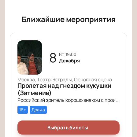
Ближайшие мероприятия
8
вт, 19:00
Декабря
Москва, Театр Эстрады, Основная сцена
Пролетая над гнездом кукушки
(Затмение)
Российский зритель хорошо знаком с произведением Кена Кизи «Пролетая над гнездом кукушки». История поменяла название (теперь оно звучит совсем кратко – «Затмение»), но сюжет по-прежнему будоражит умы зрителей.
16+
Драма
Выбрать билеты